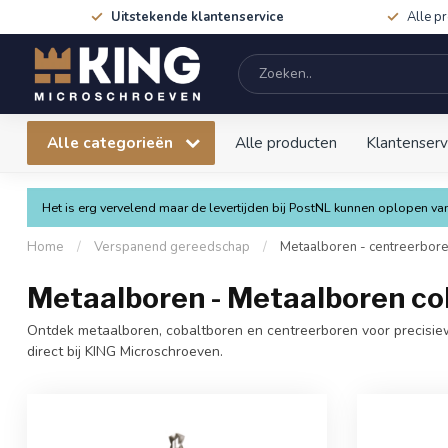
Uitstekende klantenservice
Alle p
Alle categorieën
Alle producten
Klantenserv
Het is erg vervelend maar de levertijden bij PostNL kunnen oplopen 
Home
/
Verspanend gereedschap
/
Metaalboren - centreerbor
Metaalboren - Metaalboren cob
Ontdek metaalboren, cobaltboren en centreerboren voor precisiew
direct bij KING Microschroeven.