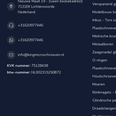
Nieuwe Maat 19 - (Geen bezoekadres!)
Verspanend g
7131EK Lichtenvoorde
Nederland
Modelbouw bou
Inbus - Torx 
+31620977446
Plaatschroeve
Metrische kru
+31620977446
Metaalboren
Zaagsnede/ gl
info@kingmicroschroeven.nl
O-ringen
KVK nummer:
75128438
Plaatschroeve
btw-nummer:
NL002315250B72
Houtschroeve
Moeren
Klinknagels -
Cilindrische 
Draadstangen 