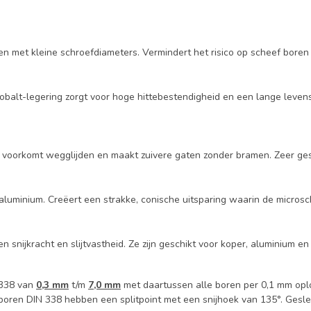
en met kleine schroefdiameters. Vermindert het risico op scheef boren
 cobalt-legering zorgt voor hoge hittebestendigheid en een lange leve
t voorkomt wegglijden en maakt zuivere gaten zonder bramen. Zeer ges
 aluminium. Creëert een strakke, conische uitsparing waarin de micro
nijkracht en slijtvastheid. Ze zijn geschikt voor koper, aluminium e
 338 van
0,3 mm
t/m
7,0 mm
met daartussen alle boren per 0,1 mm opl
alboren DIN 338 hebben een splitpoint met een snijhoek van 135°. Ge