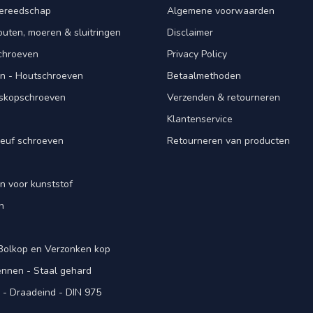
ereedschap
Algemene voorwaarden
ten, moeren & sluitringen
Disclaimer
schroeven
Privacy Policy
n - Houtschroeven
Betaalmethoden
iskopschroeven
Verzenden & retourneren
Klantenservice
euf schroeven
Retourneren van producten
n voor kunststof
n
 Bolkop en Verzonken kop
pennen - Staal gehard
- Draadeind - DIN 975