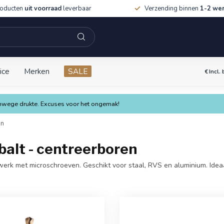
roducten
uit voorraad
leverbaar
Verzending binnen
1-2 we
ice
Merken
SALE
€
Incl.
vanwege drukte. Excuses voor het ongemak!
en
alt - centreerboren
erk met microschroeven. Geschikt voor staal, RVS en aluminium. Ideaa