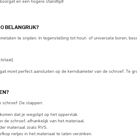
oorgat en een hogere standtijd!
ZO BELANGRIJK?
talen te snijden. In tegenstelling tot hout- of universele boren, bes
tstaal)
gat moet perfect aansluiten op de kerndiameter van de schroef. Te groo
EN?
te schroef. De stappen:
komen dat je wegslipt op het oppervlak.
n de schroef, afhankelijk van het materiaal.
rder materiaal zoals RVS.
fkop netjes in het materiaal te laten verzinken.