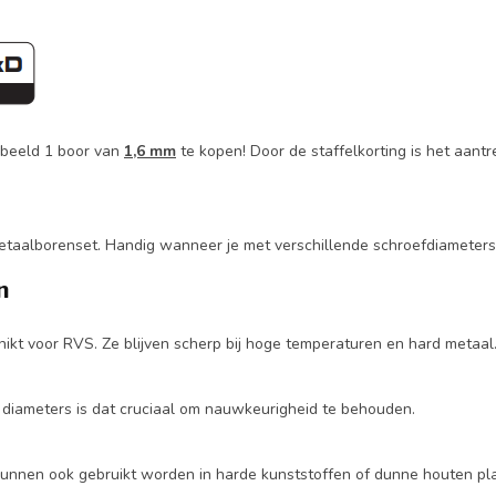
orbeeld 1 boor van
1,6 mm
te kopen! Door de staffelkorting is het aant
taalborenset. Handig wanneer je met verschillende schroefdiameters 
n
hikt voor RVS. Ze blijven scherp bij hoge temperaturen en hard metaal
e diameters is dat cruciaal om nauwkeurigheid te behouden.
kunnen ook gebruikt worden in harde kunststoffen of dunne houten pla