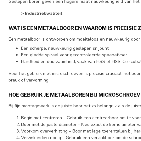
Geslepen boren geven een hogere maat nauwkeurigheid van het b
> Industriekwaliteit
WAT IS EEN METAALBOOR EN WAAROM IS PRECISIE 
Een metaalboor is ontworpen om moeiteloos en nauwkeurig door me
Een scherpe, nauwkeurig geslepen snijpunt
Een gladde spiraal voor gecontroleerde spaanafvoer
Hardheid en duurzaamheid, vaak van HSS of HSS-Co (cobal
Voor het gebruik met microschroeven is precisie cruciaal: het boor
breuk of vervorming.
HOE GEBRUIK JE METAALBOREN BIJ MICROSCHROEV
Bij fijn montagewerk is de juiste boor net zo belangrijk als de juis
Begin met centreren – Gebruik een centreerboor om te voor
Boor met de juiste diameter – Kies exact de kerndiameter va
Voorkom oververhitting – Boor met lage toerentallen bij ha
Verzink indien nodig – Gebruik een verzinkboor om de schroe