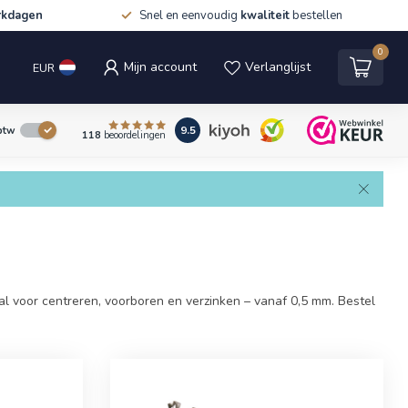
rkdagen
Snel en eenvoudig
kwaliteit
bestellen
0
Mijn account
Verlanglijst
EUR
9.5
 btw
118
beoordelingen
l voor centreren, voorboren en verzinken – vanaf 0,5 mm. Bestel