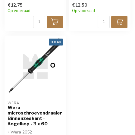
Microschroevendraaier
Microschroevendraaier
€12,75
€12,50
Op voorraad
Op voorraad
3 X 60
WERA
Wera
microschroevendraaier
Binnenzeskant -
Kogelkop - 3 x 60
» Wera 2052