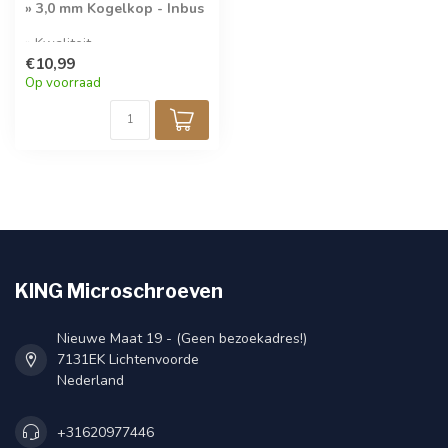
» 3,0 mm Kogelkop - Inbus
» Kwaliteit
Microschroevendraaier
€10,99
Op voorraad
KING Microschroeven
Nieuwe Maat 19 - (Geen bezoekadres!)
7131EK Lichtenvoorde
Nederland
+31620977446