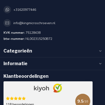
+31620977446
info@kingmicroschroeven.nl
KVK nummer:
75128438
btw-nummer:
NL002315250B72
Categorieën
Informatie
Klantbeoordelingen
9.5
/10
118 beoordelingen