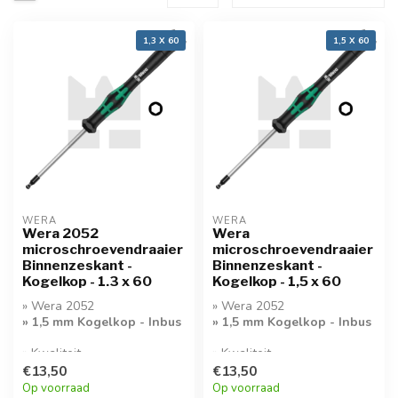
1,3 X 60
1,5 X 60
WERA
WERA
Wera 2052
Wera
microschroevendraaier
microschroevendraaier
Binnenzeskant -
Binnenzeskant -
Kogelkop - 1.3 x 60
Kogelkop - 1,5 x 60
» Wera 2052
» Wera 2052
» 1,5 mm Kogelkop - Inbus
» 1,5 mm Kogelkop - Inbus
» Kwaliteit
» Kwaliteit
Microschroevendraaier
Microschroevendraaier
€13,50
€13,50
Op voorraad
Op voorraad