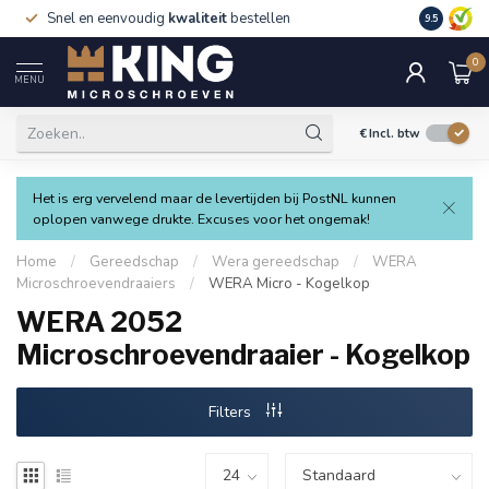
Snel en eenvoudig
kwaliteit
bestellen
9.5
0
MENU
€
Incl. btw
Het is erg vervelend maar de levertijden bij PostNL kunnen
oplopen vanwege drukte. Excuses voor het ongemak!
Home
/
Gereedschap
/
Wera gereedschap
/
WERA
Microschroevendraaiers
/
WERA Micro - Kogelkop
WERA 2052
Microschroevendraaier - Kogelkop
Filters