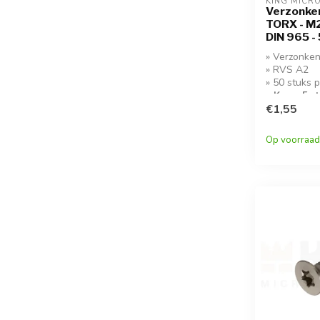
KING MICR
Verzonken
TORX - M2 
DIN 965 -
» Verzonken
» RVS A2
» 50 stuks 
» Koop 5 s
korting!
€1,55
Op voorraad