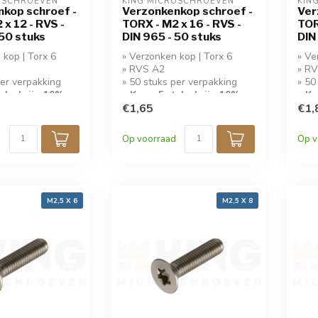
OSCHROEVEN
KING MICROSCHROEVEN
KIN
kop schroef -
Verzonkenkop schroef -
Ver
x 12 - RVS -
TORX - M2 x 16 - RVS -
TOR
 50 stuks
DIN 965 - 50 stuks
DIN
 kop | Torx 6
» Verzonken kop | Torx 6
» Ve
» RVS A2
» R
per verpakking
» 50 stuks per verpakking
» 50
tuks krijg 10%
» Koop 5 stuks krijg 10%
» Ko
korting!
€1,65
kort
€1,
Op voorraad
Op v
M2,5 X 6
M2,5 X 8