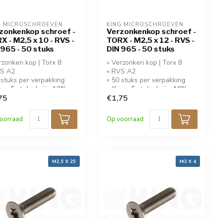
G MICROSCHROEVEN
KING MICROSCHROEVEN
zonkenkop schroef -
Verzonkenkop schroef -
X - M2,5 x 10 - RVS -
TORX - M2,5 x 12 - RVS -
 965 - 50 stuks
DIN 965 - 50 stuks
rzonken kop | Torx 8
» Verzonken kop | Torx 8
VS A2
» RVS A2
 stuks per verpakking
» 50 stuks per verpakking
op 5 stuks krijg 10%
» Koop 5 stuks krijg 10%
ing!
75
korting!
€1,75
oorraad
Op voorraad
M2,5 X 25
M3 X 4