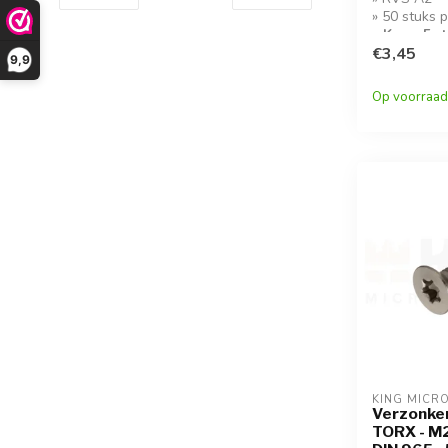
» 50 stuks 
» Koop 5 s
korting!
€3,45
9,9
Op voorraad
KING MICR
Verzonken
TORX - M2