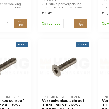
per verpakking
» 50 stuks per verpakking
» 50
tuks krijg 10%
» Koop 5 stuks krijg 10%
» Ko
korting!
€3,45
kort
€3,
Op voorraad
Op v
M2 X 4
M2 X 6
OSCHROEVEN
KING MICROSCHROEVEN
KIN
kop schroef -
Verzonkenkop schroef -
Ver
 x 4 - RVS -
TORX - M2 x 6 - RVS -
TOR