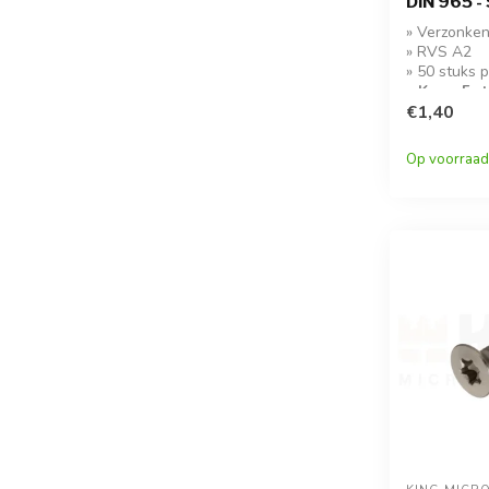
DIN 965 -
» Verzonken
» RVS A2
» 50 stuks 
» Koop 5 s
korting!
€1,40
Op voorraad