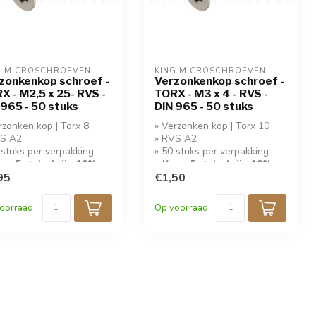
G MICROSCHROEVEN
KING MICROSCHROEVEN
zonkenkop schroef -
Verzonkenkop schroef -
X - M2,5 x 25- RVS -
TORX - M3 x 4 - RVS -
 965 - 50 stuks
DIN 965 - 50 stuks
rzonken kop | Torx 8
» Verzonken kop | Torx 10
VS A2
» RVS A2
 stuks per verpakking
» 50 stuks per verpakking
op 5 stuks krijg 10%
» Koop 5 stuks krijg 10%
ing!
95
korting!
€1,50
oorraad
Op voorraad