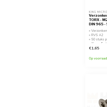
KING MICR
Verzonken
TORX - M2,
DIN 965 -
» Verzonken
» RVS A2
» 50 stuks 
» Koop 5 s
korting!
€1,65
Op voorraad