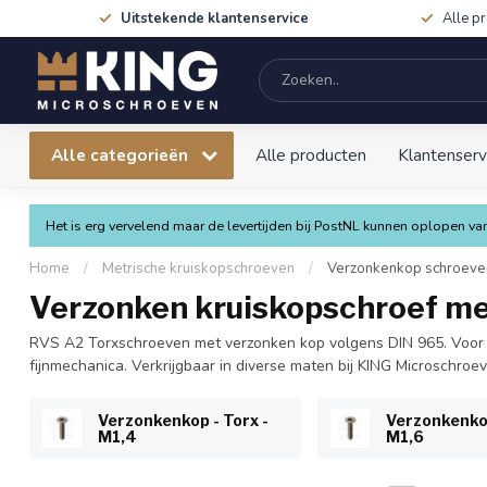
Uitstekende klantenservice
Alle p
Alle categorieën
Alle producten
Klantenserv
Het is erg vervelend maar de levertijden bij PostNL kunnen oplopen 
Home
/
Metrische kruiskopschroeven
/
Verzonkenkop schroeve
Verzonken kruiskopschroef met
RVS A2 Torxschroeven met verzonken kop volgens DIN 965. Voor e
fijnmechanica. Verkrijgbaar in diverse maten bij KING Microschroev
Verzonkenkop - Torx -
Verzonkenko
M1,4
M1,6