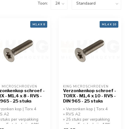
Toon:
M1,4 X 8
M1,4 X 10
G MICROSCHROEVEN
KING MICROSCHROEVEN
zonkenkop schroef -
Verzonkenkop schroef -
X - M1,4 x 8 - RVS -
TORX - M1,4 x 10 - RVS -
 965 - 25 stuks
DIN 965 - 25 stuks
rzonken kop | Torx 4
» Verzonken kop | Torx 4
VS A2
» RVS A2
 stuks per verpakking
» 25 stuks per verpakking
op 5 stuks krijg 10%
» Koop 5 stuks krijg 10%