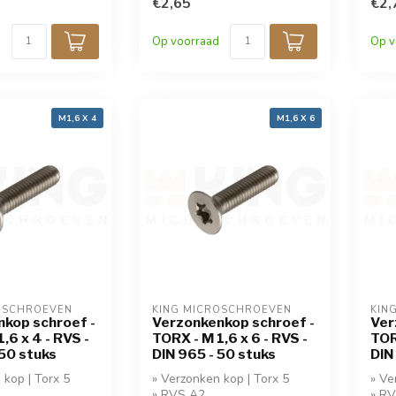
korting!
€2,65
kort
€2,
Op voorraad
Op v
M1,6 X 4
M1,6 X 6
OSCHROEVEN
KING MICROSCHROEVEN
KIN
kop schroef -
Verzonkenkop schroef -
Ver
,6 x 4 - RVS -
TORX - M 1,6 x 6 - RVS -
TOR
 50 stuks
DIN 965 - 50 stuks
DIN
 kop | Torx 5
» Verzonken kop | Torx 5
» Ve
» RVS A2
» R