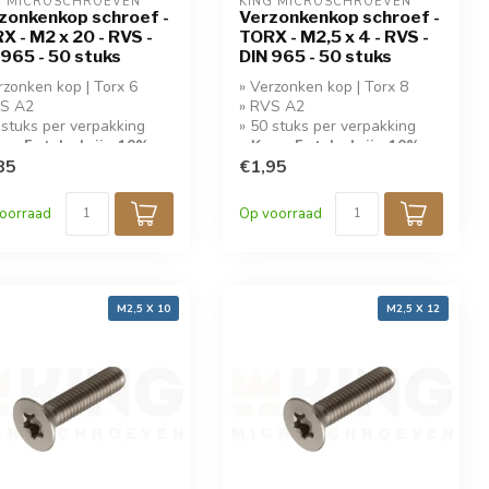
G MICROSCHROEVEN
KING MICROSCHROEVEN
zonkenkop schroef -
Verzonkenkop schroef -
X - M2 x 20 - RVS -
TORX - M2,5 x 4 - RVS -
 965 - 50 stuks
DIN 965 - 50 stuks
rzonken kop | Torx 6
» Verzonken kop | Torx 8
VS A2
» RVS A2
 stuks per verpakking
» 50 stuks per verpakking
op 5 stuks krijg 10%
» Koop 5 stuks krijg 10%
ing!
85
korting!
€1,95
oorraad
Op voorraad
M2,5 X 10
M2,5 X 12