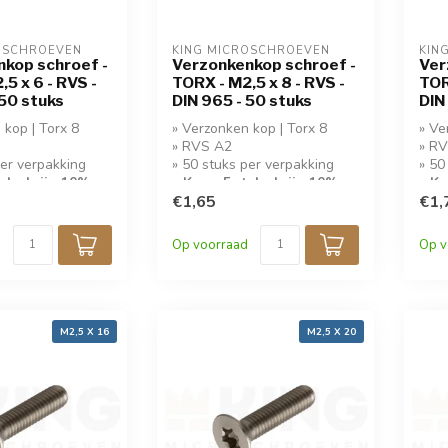
OSCHROEVEN
KING MICROSCHROEVEN
KIN
kop schroef -
Verzonkenkop schroef -
Ver
5 x 6 - RVS -
TORX - M2,5 x 8 - RVS -
TOR
 50 stuks
DIN 965 - 50 stuks
DIN
 kop | Torx 8
» Verzonken kop | Torx 8
» Ve
» RVS A2
» R
per verpakking
» 50 stuks per verpakking
» 50
tuks krijg 10%
» Koop 5 stuks krijg 10%
» Ko
korting!
€1,65
kort
€1,
Op voorraad
Op v
M2,5 X 16
M2,5 X 20