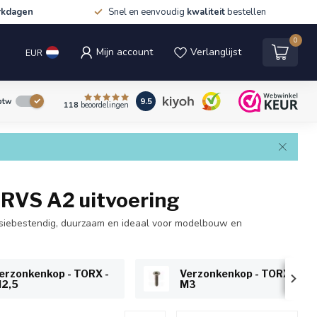
rkdagen
Snel en eenvoudig
kwaliteit
bestellen
0
Mijn account
Verlanglijst
EUR
9.5
 btw
118
beoordelingen
 RVS A2 uitvoering
rosiebestendig, duurzaam en ideaal voor modelbouw en
erzonkenkop - TORX -
Verzonkenkop - TORX -
2,5
M3