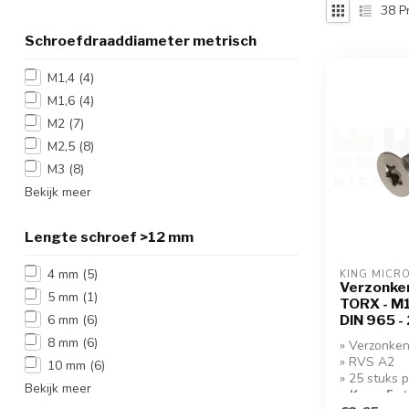
38
P
Schroefdraaddiameter metrisch
M1,4
(4)
M1,6
(4)
M2
(7)
M2,5
(8)
M3
(8)
Bekijk meer
Lengte schroef >12 mm
4 mm
(5)
KING MICR
Verzonken
5 mm
(1)
TORX - M1
6 mm
(6)
DIN 965 -
8 mm
(6)
» Verzonken
» RVS A2
10 mm
(6)
» 25 stuks 
Bekijk meer
» Koop 5 s