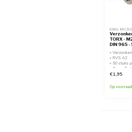
KING MICR
Verzonken
TORX - M2,
DIN 965 -
» Verzonken
» RVS A2
» 50 stuks 
» Koop 5 s
korting!
€1,95
Op voorraad