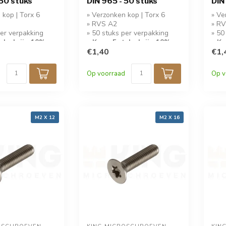
 50 stuks
DIN 965 - 50 stuks
DIN
 kop | Torx 6
» Verzonken kop | Torx 6
» Ve
» RVS A2
» R
per verpakking
» 50 stuks per verpakking
» 50
tuks krijg 10%
» Koop 5 stuks krijg 10%
» Ko
korting!
€1,40
kort
€1,
Op voorraad
Op v
M2 X 12
M2 X 16