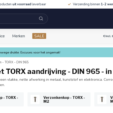
roducten
uit voorraad
leverbaar
Verzending binnen
1-2 we
ice
Merken
SALE
€
Incl.
vanwege drukte. Excuses voor het ongemak!
n - TORX - DIN 965
 TORX aandrijving - DIN 965 - in
en vlakke, nette afwerking in metaal, kunststof en elektronica. Cor
en.
p - TORX -
Verzonkenkop - TORX -
V
M2
M