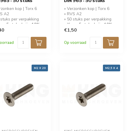
 965 - 50 stuks
DIN 965 - 50 stuks
rzonken kop | Torx 6
» Verzonken kop | Torx 6
VS A2
» RVS A2
 stuks per verpakking
» 50 stuks per verpakking
op 5 stuks krijg 10%
» Koop 5 stuks krijg 10%
ing!
40
korting!
€1,50
oorraad
Op voorraad
M2 X 20
M2,5 X 4