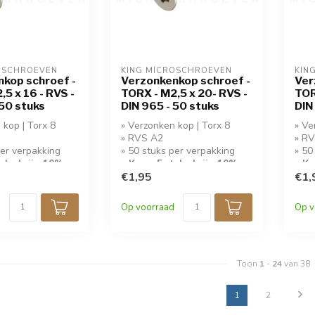
OSCHROEVEN
KING MICROSCHROEVEN
KIN
kop schroef -
Verzonkenkop schroef -
Ver
5 x 16 - RVS -
TORX - M2,5 x 20- RVS -
TOR
 50 stuks
DIN 965 - 50 stuks
DIN
 kop | Torx 8
» Verzonken kop | Torx 8
» Ve
» RVS A2
» R
per verpakking
» 50 stuks per verpakking
» 50
tuks krijg 10%
» Koop 5 stuks krijg 10%
» Ko
korting!
€1,95
kort
€1,
Op voorraad
Op v
Toon
1
-
24
van 38
1
2