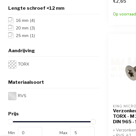
korting!
€2,65
Lengte schroef <12 mm
Op voorraad
16 mm
(4)
20 mm
(3)
25 mm
(1)
Aandrijving
TORX
Materiaalsoort
RVS
KING MICR
Verzonken
Prijs
TORX - M 1
DIN 965 -
» Verzonken
Min
Max
» RVS A2