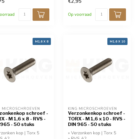
ing!
75
korting!
€2,95
oorraad
Op voorraad
M1,6 X 8
M1,6 X 10
G MICROSCHROEVEN
KING MICROSCHROEVEN
zonkenkop schroef -
Verzonkenkop schroef -
X - M 1,6 x 8 - RVS -
TORX - M 1,6 x 10 - RVS -
 965 - 50 stuks
DIN 965 - 50 stuks
rzonken kop | Torx 5
» Verzonken kop | Torx 5
VS A2
» RVS A2