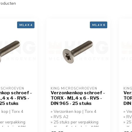
roducten
M1,4 X 4
M1,4 X 6
OSCHROEVEN
KING MICROSCHROEVEN
KIN
kop schroef -
Verzonkenkop schroef -
Ver
,4 x 4 - RVS -
TORX - M1,4 x 6 - RVS -
TOR
 25 stuks
DIN 965 - 25 stuks
DIN
 kop | Torx 4
» Verzonken kop | Torx 4
» Ve
» RVS A2
» R
per verpakking
» 25 stuks per verpakking
» 25
tuks krijg 10%
» Koop 5 stuks krijg 10%
» Ko