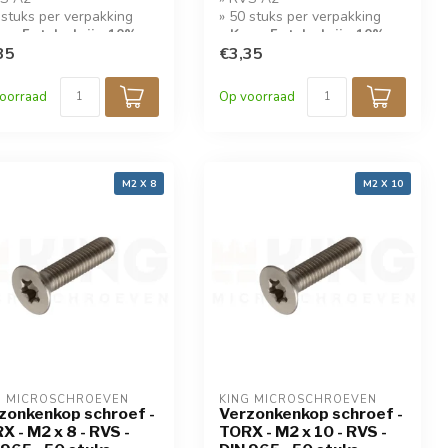
 stuks per verpakking
» 50 stuks per verpakking
op 5 stuks krijg 10%
» Koop 5 stuks krijg 10%
ing!
35
korting!
€3,35
oorraad
Op voorraad
M2 X 8
M2 X 10
G MICROSCHROEVEN
KING MICROSCHROEVEN
zonkenkop schroef -
Verzonkenkop schroef -
X - M2 x 8 - RVS -
TORX - M2 x 10 - RVS -