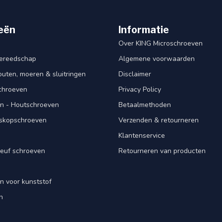
eën
Informatie
Over KING Microschroeven
ereedschap
Algemene voorwaarden
ten, moeren & sluitringen
Disclaimer
schroeven
Privacy Policy
n - Houtschroeven
Betaalmethoden
iskopschroeven
Verzenden & retourneren
Klantenservice
euf schroeven
Retourneren van producten
n voor kunststof
n