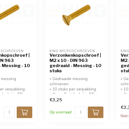
OSCHROEVEN
KING MICROSCHROEVEN
KIN
nkopschroef |
Verzonkenkopschroef |
Ver
DIN 963
M2 x 10 - DIN 963
M2 
- Messing - 10
gedraaid - Messing - 10
ged
stuks
stu
e messing
» Gedraaide messing
» Ge
schroeven
sch
per verpakking
» 10 stuks per verpakking
» 10
tuks krijg 5%
» Koop 5 stuks krijg 5%
» Ko
korting!
€3,25
kort
€3,
Op voorraad
Niet