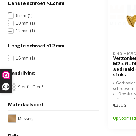
Lengte schroef >12 mm
6 mm
(1)
10 mm
(1)
12 mm
(1)
Lengte schroef <12 mm
KING MICR
Verzonke
16 mm
(1)
M2 x 6 - 
gedraaid 
Aandrijving
stuks
» Gedraaid
Sleuf - Gleuf
9,9
schroeven
» 10 stuks 
» Koop 5 s
Materiaalsoort
korting!
€3,15
Messing
Op voorraad