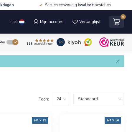
rkdagen
Snel en eenvoudig
kwaliteit
bestellen
0
Mijn account
Verlanglijst
EUR
9.5
 btw
118
beoordelingen
Toon:
M2 X 12
M2 X 16