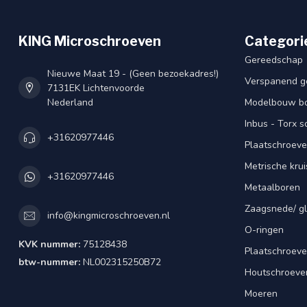
KING Microschroeven
Categori
Gereedschap
Nieuwe Maat 19 - (Geen bezoekadres!)
Verspanend g
7131EK Lichtenvoorde
Nederland
Modelbouw bou
Inbus - Torx 
+31620977446
Plaatschroeve
Metrische kru
+31620977446
Metaalboren
Zaagsnede/ gl
info@kingmicroschroeven.nl
O-ringen
KVK nummer:
75128438
Plaatschroeve
btw-nummer:
NL002315250B72
Houtschroeve
Moeren