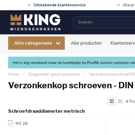
Uitstekende klantenservice
Alle p
Alle categorieën
Alle producten
Klantenserv
Het is erg vervelend maar de levertijden bij PostNL kunnen oplopen 
Home
/
Zaagsnede/ gleuf schroeven
/
Verzonken kopschroef DI
Verzonkenkop schroeven - DIN
4
Pro
Schroefdraaddiameter metrisch
M2
(4)