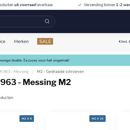
roducten
uit voorraad
leverbaar
Verzending binnen
1-2 we
ice
Merken
SALE
€
Incl.
vanwege drukte. Excuses voor het ongemak!
N 963 - Messing
/
M2 - Gedraaide schroeven
 963 - Messing M2
ducten
M2 X 6
M2 X 10