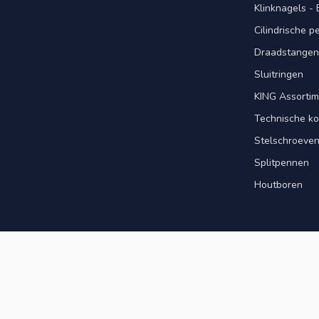
Klinknagels -
Cilindrische 
Draadstangen 
Sluitringen
KING Assorti
Technische ko
Stelschroeve
Splitpennen
Houtboren