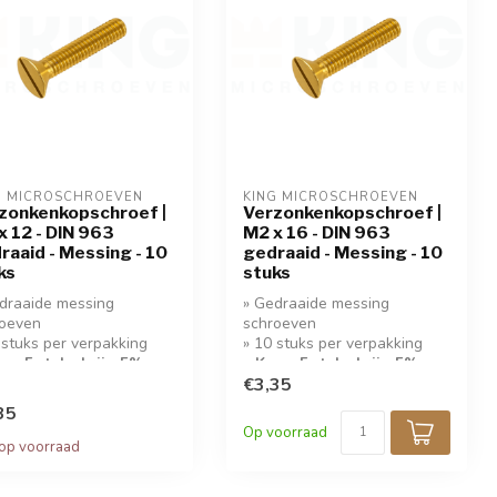
G MICROSCHROEVEN
KING MICROSCHROEVEN
zonkenkopschroef |
Verzonkenkopschroef |
x 12 - DIN 963
M2 x 16 - DIN 963
raaid - Messing - 10
gedraaid - Messing - 10
ks
stuks
draaide messing
» Gedraaide messing
roeven
schroeven
 stuks per verpakking
» 10 stuks per verpakking
op 5 stuks krijg 5%
» Koop 5 stuks krijg 5%
ing!
korting!
€3,35
35
Op voorraad
 op voorraad