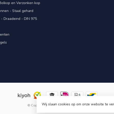
 Bolkop en Verzonken kop
pennen - Staal gehard
- Draadeind - DIN 975
menten
gels
n
Wij slaan cookies op om onze website te ver
© Copyright 2026 KING Microschroeven