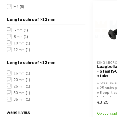
M4
(9)
Lengte schroef >12 mm
6 mm
(1)
8 mm
(1)
10 mm
(1)
12 mm
(1)
Lengte schroef <12 mm
KING MICR
Laagbolk
- Staal IS
16 mm
(1)
stuks
20 mm
(1)
» Staal zwa
25 mm
(1)
» 25 stuks 
» Koop 4 s
30 mm
(1)
korting!
35 mm
(1)
€3,25
Aandrijving
Op voorraad