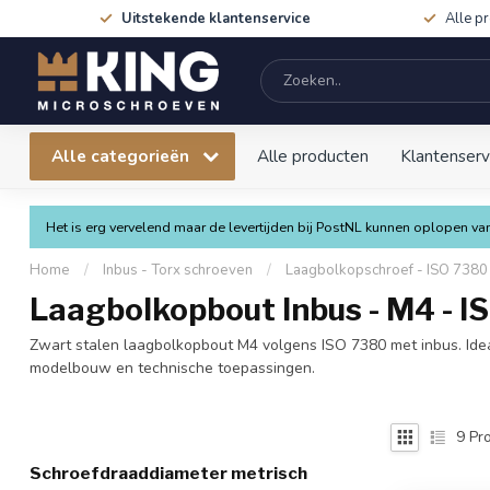
Uitstekende klantenservice
Alle p
Alle categorieën
Alle producten
Klantenserv
Het is erg vervelend maar de levertijden bij PostNL kunnen oplopen 
Home
/
Inbus - Torx schroeven
/
Laagbolkopschroef - ISO 7380 
Laagbolkopbout Inbus - M4 - IS
Zwart stalen laagbolkopbout M4 volgens ISO 7380 met inbus. Ideaa
modelbouw en technische toepassingen.
9
Pro
Schroefdraaddiameter metrisch