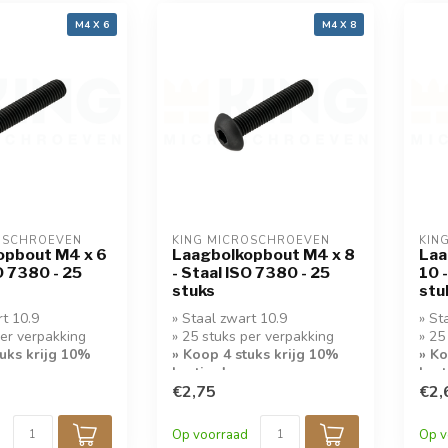
M4 X 6
M4 X 8
OSCHROEVEN
KING MICROSCHROEVEN
KIN
opbout M4 x 6
Laagbolkopbout M4 x 8
Laa
O 7380 - 25
- Staal ISO 7380 - 25
10 
stuks
stu
rt 10.9
» Staal zwart 10.9
» St
per verpakking
» 25 stuks per verpakking
» 25
tuks krijg 10%
» Koop 4 stuks krijg 10%
» Ko
korting!
kort
€2,75
€2,
Op voorraad
Op v