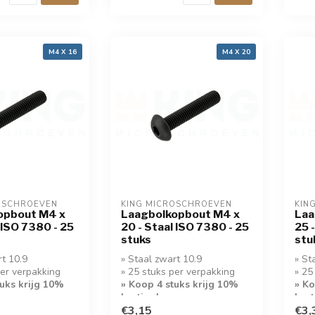
M4 X 16
M4 X 20
OSCHROEVEN
KING MICROSCHROEVEN
KIN
opbout M4 x
Laagbolkopbout M4 x
Laa
 ISO 7380 - 25
20 - Staal ISO 7380 - 25
25 
stuks
stu
rt 10.9
» Staal zwart 10.9
» St
per verpakking
» 25 stuks per verpakking
» 25
tuks krijg 10%
» Koop 4 stuks krijg 10%
» Ko
korting!
kort
€3,15
€3,