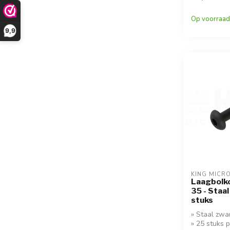
Op voorraad
9,9
KING MICR
Laagbolk
35 - Staal
stuks
» Staal zwa
» 25 stuks 