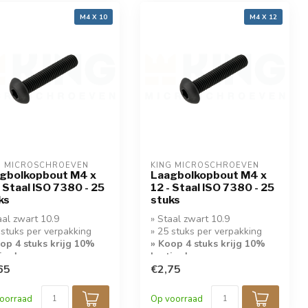
M4 X 10
M4 X 12
G MICROSCHROEVEN
KING MICROSCHROEVEN
gbolkopbout M4 x
Laagbolkopbout M4 x
- Staal ISO 7380 - 25
12 - Staal ISO 7380 - 25
ks
stuks
aal zwart 10.9
» Staal zwart 10.9
 stuks per verpakking
» 25 stuks per verpakking
op 4 stuks krijg 10%
» Koop 4 stuks krijg 10%
ing!
korting!
65
€2,75
oorraad
Op voorraad