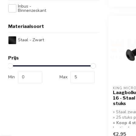
Inbus -
Binnenzeskant
Materiaalsoort
Staal - Zwart
Prijs
Min
Max
KING MICR
Laagbolk
16 - Staal
stuks
» Staal zwa
» 25 stuks 
» Koop 4 s
korting!
€2,95