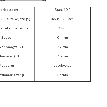
eriaalsoort
Staal 10.9
 - Sleutelwijdte (S):
Inbus - 2,5 mm
iameter metrische
4 mm
Spoed
0,4 mm
 kophoogte (k1)
2,2 mm
iameter (d1)
7,6 mm
Kopvorm
Laagbolkop
fdraadrichting
Rechts