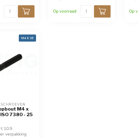
Op voorraad
Op v
M4 X 35
OSCHROEVEN
opbout M4 x
 ISO 7380 - 25
rt 10.9
per verpakking