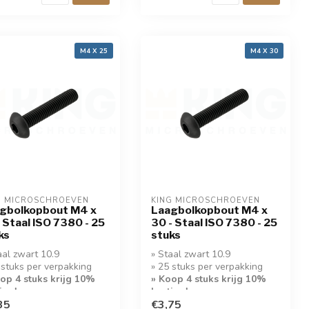
M4 X 25
M4 X 30
G MICROSCHROEVEN
KING MICROSCHROEVEN
gbolkopbout M4 x
Laagbolkopbout M4 x
- Staal ISO 7380 - 25
30 - Staal ISO 7380 - 25
ks
stuks
aal zwart 10.9
» Staal zwart 10.9
 stuks per verpakking
» 25 stuks per verpakking
op 4 stuks krijg 10%
» Koop 4 stuks krijg 10%
ing!
korting!
35
€3,75