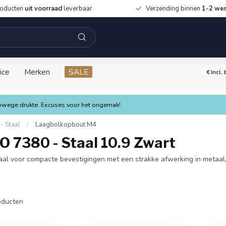
roducten
uit voorraad
leverbaar
Verzending binnen
1-2 we
ice
Merken
SALE
€
Incl.
vanwege drukte. Excuses voor het ongemak!
- Staal
/
Laagbolkopbout M4
O 7380 - Staal 10.9 Zwart
l voor compacte bevestigingen met een strakke afwerking in metaal, k
ducten