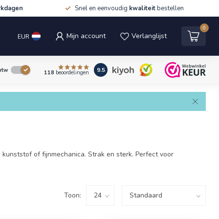
rkdagen
Snel en eenvoudig
kwaliteit
bestellen
0
Mijn account
Verlanglijst
EUR
9.5
 btw
118
beoordelingen
unststof of fijnmechanica. Strak en sterk. Perfect voor
Toon: