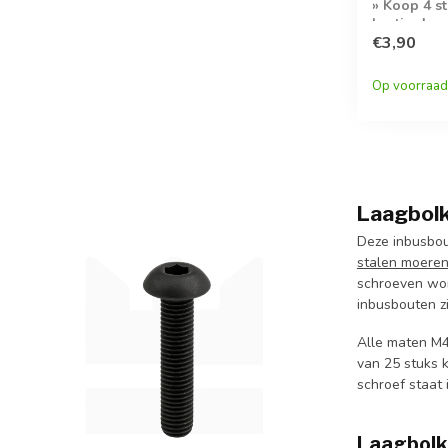
» Koop 4 s
korting!
€3,90
Op voorraad
Laagbolk
Deze inbusbou
stalen moere
schroeven wor
inbusbouten z
Alle maten M4
van 25 stuks 
schroef staat
Laagbolko