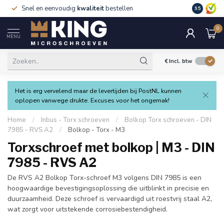
Snel en eenvoudig
kwaliteit
bestellen
9.5
0
MENU
€
Incl. btw
Het is erg vervelend maar de levertijden bij PostNL kunnen
oplopen vanwege drukte. Excuses voor het ongemak!
Home
/
Inbus - Torx schroeven
/
Bolkop Torx schroeven - DIN
7985 - RVS A2
/
Bolkop - Torx - M3
Torxschroef met bolkop | M3 - DIN
7985 - RVS A2
De RVS A2 Bolkop Torx-schroef M3 volgens DIN 7985 is een
hoogwaardige bevestigingsoplossing die uitblinkt in precisie en
duurzaamheid. Deze schroef is vervaardigd uit roestvrij staal A2,
wat zorgt voor uitstekende corrosiebestendigheid.