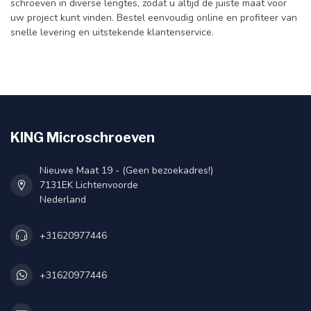
schroeven in diverse lengtes, zodat u altijd de juiste maat voor
uw project kunt vinden. Bestel eenvoudig online en profiteer van
snelle levering en uitstekende klantenservice.
KING Microschroeven
Nieuwe Maat 19 - (Geen bezoekadres!)
7131EK Lichtenvoorde
Nederland
+31620977446
+31620977446