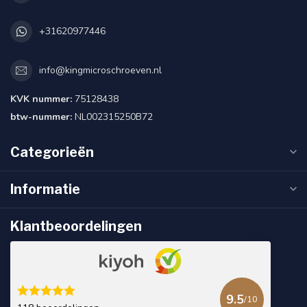
+31620977446
info@kingmicroschroeven.nl
KVK nummer:
75128438
btw-nummer:
NL002315250B72
Categorieën
Informatie
Klantbeoordelingen
9.5
/10