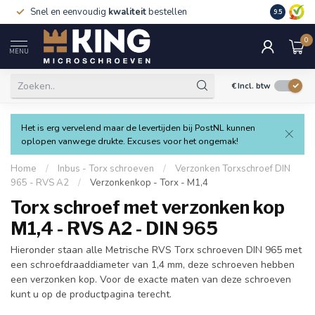
Snel en eenvoudig
kwaliteit
bestellen
9.5
0
MENU
€
Incl. btw
Het is erg vervelend maar de levertijden bij PostNL kunnen
oplopen vanwege drukte. Excuses voor het ongemak!
Home
/
Inbus - Torx schroeven
/
Verzonken Torxschroef DIN
965 - RVS A2
/
Verzonkenkop - Torx - M1,4
Torx schroef met verzonken kop
M1,4 - RVS A2 - DIN 965
Hieronder staan alle Metrische RVS Torx schroeven DIN 965 met
een schroefdraaddiameter van 1,4 mm, deze schroeven hebben
een verzonken kop. Voor de exacte maten van deze schroeven
kunt u op de productpagina terecht.