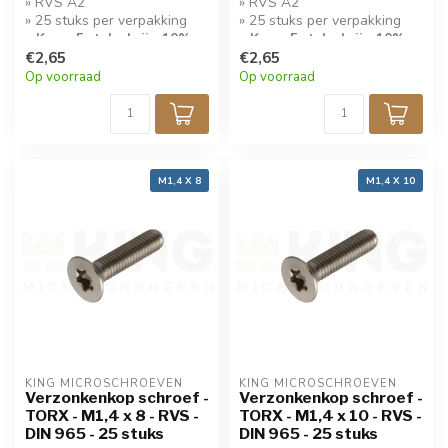
» RVS A2
» RVS A2
» 25 stuks per verpakking
» 25 stuks per verpakking
» Koop 5 stuks krijg 10%
» Koop 5 stuks krijg 10%
korting!
€2,65
korting!
€2,65
Op voorraad
Op voorraad
M1,4 X 8
M1,4 X 10
KING MICROSCHROEVEN
KING MICROSCHROEVEN
Verzonkenkop schroef -
Verzonkenkop schroef -
TORX - M1,4 x 8 - RVS -
TORX - M1,4 x 10 - RVS -
DIN 965 - 25 stuks
DIN 965 - 25 stuks