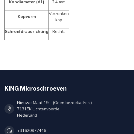
Kopdiameter (d1)
2,4 mm
Verzonken
Kopvorm
kop
Schroefdraadrichting
Rechts
KING Microschroeven
Nieuwe Maat 19 - (Geen bezoekadres!)
7131EK Lichtenvoorde
Nederland
+31620977446