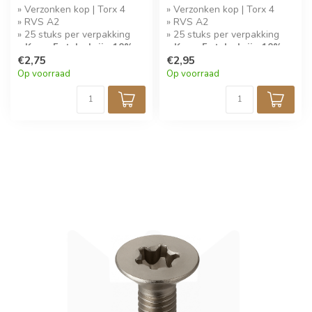
» Verzonken kop | Torx 4
» Verzonken kop | Torx 4
» RVS A2
» RVS A2
» 25 stuks per verpakking
» 25 stuks per verpakking
» Koop 5 stuks krijg 10%
» Koop 5 stuks krijg 10%
korting!
€2,75
korting!
€2,95
Op voorraad
Op voorraad