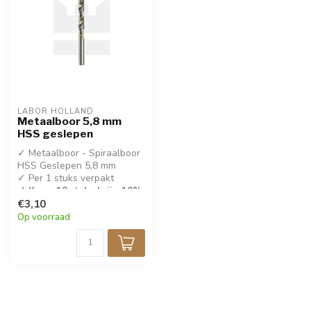
LABOR HOLLAND
Metaalboor 5,8 mm
HSS geslepen
✓ Metaalboor - Spiraalboor
HSS Geslepen 5,8 mm
✓ Per 1 stuks verpakt
✓ Koop 10 stuks krijg 10%
korting!
€3,10
Op voorraad
✓ DIN 338