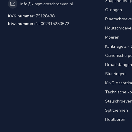
Zaagsnede/ gl
info@kingmicroschroeven.nl
O-ringen
KVK nummer:
75128438
Plaatschroeve
btw-nummer:
NL002315250B72
Houtschroeve
Moeren
Klinknagels -
Cilindrische 
Draadstangen 
Sluitringen
KING Assorti
Technische ko
Stelschroeve
Splitpennen
Houtboren