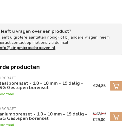
Heeft u vragen over een product?
Heeft u grotere aantallen nodig? of bij andere vragen, neem
gerust contact op met ons via de mail
info@kingmicroschroeven.nl
rde producten
HRCRAFT
aalborenset - 1,0 - 10 mm - 19 delig -
€24,85
SG Geslepen borenset
voorraad
HRCRAFT
€32,50
aniumborenset - 1,0 - 10 mm - 19 delig -
SG Geslepen borenset
€29,00
voorraad