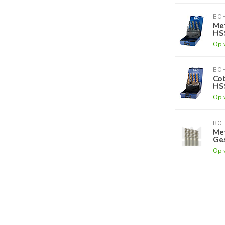
BO
Met
HS
Op 
BO
Cob
HS
Op 
BO
Met
Ge
Op 