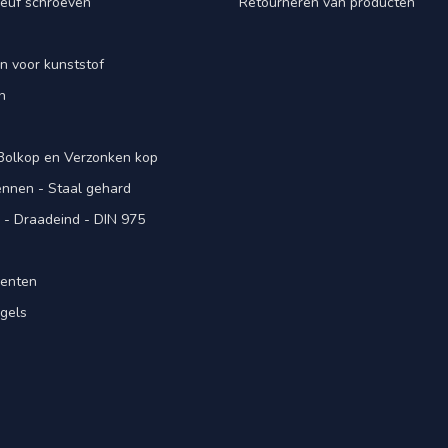
euf schroeven
Retourneren van producten
n voor kunststof
n
 Bolkop en Verzonken kop
pennen - Staal gehard
- Draadeind - DIN 975
menten
gels
n