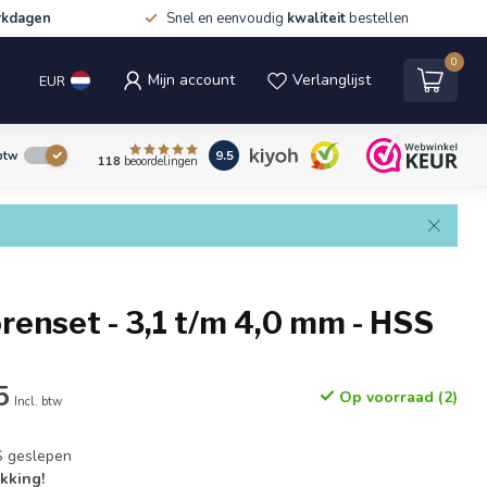
rkdagen
Snel en eenvoudig
kwaliteit
bestellen
0
Mijn account
Verlanglijst
EUR
9.5
 btw
118
beoordelingen
enset - 3,1 t/m 4,0 mm - HSS
5
Op voorraad (2)
Incl. btw
S geslepen
kking!