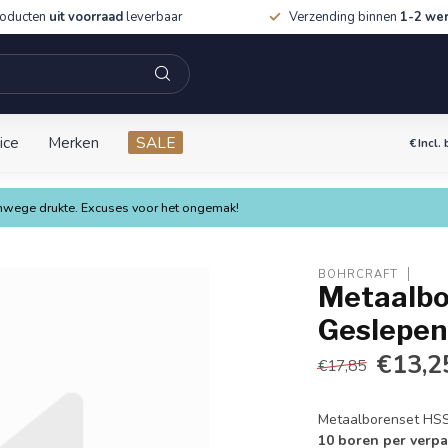
roducten
uit voorraad
leverbaar
Verzending binnen
1-2 we
ice
Merken
SALE
€
Incl.
vanwege drukte. Excuses voor het ongemak!
BOHRCRAFT
Metaalbor
Geslepen
€13,2
€17,85
Metaalborenset HS
10 boren per verpa