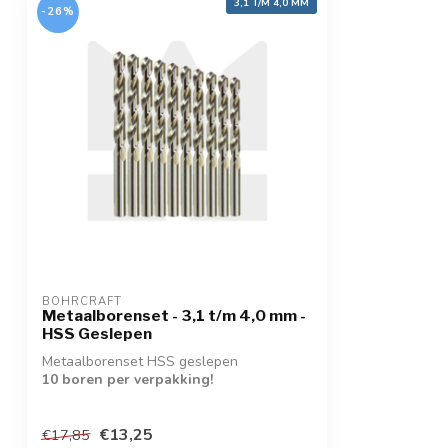
3,1 T/M 4,0 MM
-26%
BOHRCRAFT
Metaalborenset - 3,1 t/m 4,0 mm -
HSS Geslepen
Metaalborenset HSS geslepen
10 boren per verpakking!
€13,25
€17,85