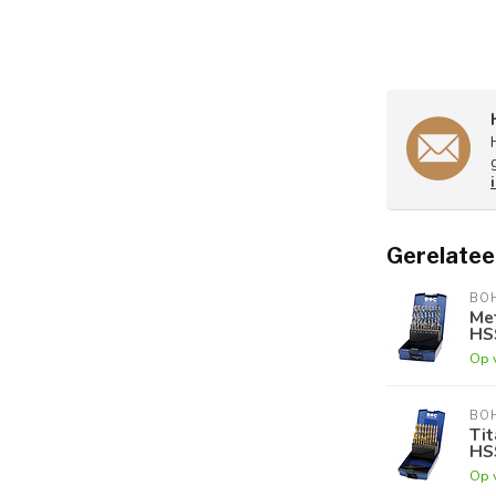
Gerelatee
BO
Met
HS
Op 
BO
Tit
HS
Op 