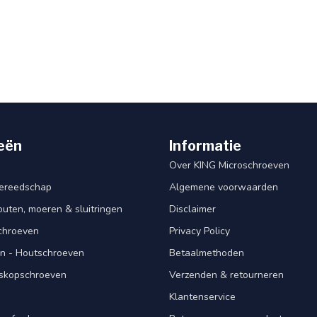
eën
Informatie
Over KING Microschroeven
ereedschap
Algemene voorwaarden
ten, moeren & sluitringen
Disclaimer
schroeven
Privacy Policy
n - Houtschroeven
Betaalmethoden
iskopschroeven
Verzenden & retourneren
Klantenservice