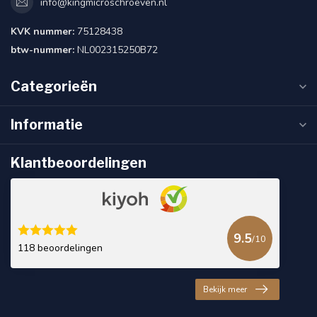
info@kingmicroschroeven.nl
KVK nummer:
75128438
btw-nummer:
NL002315250B72
Categorieën
Informatie
Klantbeoordelingen
9.5
/10
118 beoordelingen
Bekijk meer