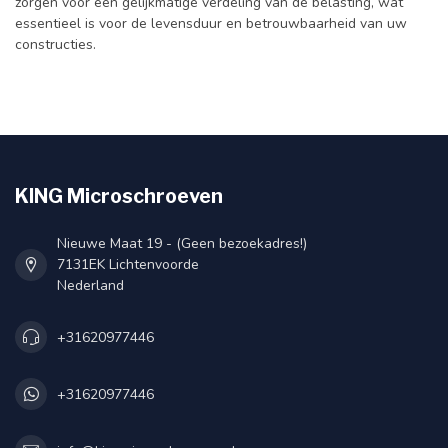
zorgen voor een gelijkmatige verdeling van de belasting, wat
essentieel is voor de levensduur en betrouwbaarheid van uw
constructies.
KING Microschroeven
Nieuwe Maat 19 - (Geen bezoekadres!)
7131EK Lichtenvoorde
Nederland
+31620977446
+31620977446