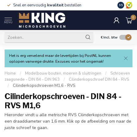
Snel en eenvoudig
kwaliteit
bestellen
9.5
0
MENU
€
Incl. btw
Het is erg vervelend maar de levertijden bij PostNL kunnen
oplopen vanwege drukte. Excuses voor het ongemak!
Home
/
Modelbouw bouten, moeren & sluitringen
/
Schroeven
zaagsnede - DIN 84 - DIN 963
/
Cilinderkopschroef DIN 84 - RVS
/
Cilinderkopschroeven M1,6 - RVS
Cilinderkopschroeven - DIN 84 -
RVS M1,6
Hieronder vindt u alle metrische RVS Cilinderkopschroeven met
een draaddiameter van 1,6 mm. Klik op de afbeelding om naar de
juiste schroef te gaan.