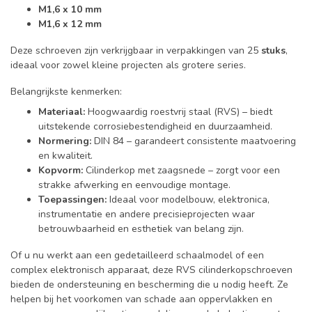
M1,6 x 10 mm
M1,6 x 12 mm
Deze schroeven zijn verkrijgbaar in verpakkingen van 25
stuks
,
ideaal voor zowel kleine projecten als grotere series.
Belangrijkste kenmerken:
Materiaal:
Hoogwaardig roestvrij staal (RVS) – biedt
uitstekende corrosiebestendigheid en duurzaamheid.
Normering:
DIN 84 – garandeert consistente maatvoering
en kwaliteit.
Kopvorm:
Cilinderkop met zaagsnede – zorgt voor een
strakke afwerking en eenvoudige montage.
Toepassingen:
Ideaal voor modelbouw, elektronica,
instrumentatie en andere precisieprojecten waar
betrouwbaarheid en esthetiek van belang zijn.
Of u nu werkt aan een gedetailleerd schaalmodel of een
complex elektronisch apparaat, deze RVS cilinderkopschroeven
bieden de ondersteuning en bescherming die u nodig heeft. Ze
helpen bij het voorkomen van schade aan oppervlakken en