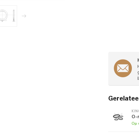
Gerelatee
KI
O-r
Op 