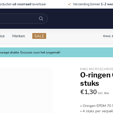
roducten
uit voorraad
leverbaar
Verzending binnen
1-2 we
ice
Merken
SALE
€
Incl.
vanwege drukte. Excuses voor het ongemak!
KING MICROSCHRO
O-ringen
stuks
€1,30
Incl. btw
» Oringen EPDM 70 
» 4 stuks per verpak