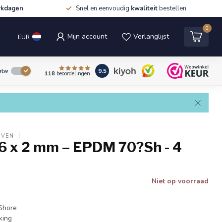
rkdagen
Snel en eenvoudig
kwaliteit
bestellen
0
Mijn account
Verlanglijst
EUR
9.5
 btw
118
beoordelingen
EVEN
 6 x 2 mm – EPDM 70?Sh - 4
Niet op voorraad
Shore
king