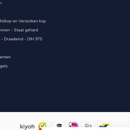
n
 Bolkop en Verzonken kop
pennen - Staal gehard
- Draadeind - DIN 975
menten
gels
n