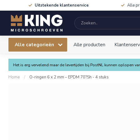
Uitstekende klantenservice
Alle p
Alle categorieën
Alle producten
Klantenserv
Het is erg vervelend maar de levertijden bij PostNL kunnen oplopen 
Home
/
O-ringen 6 x 2 mm – EPDM 70?Sh - 4 stuks