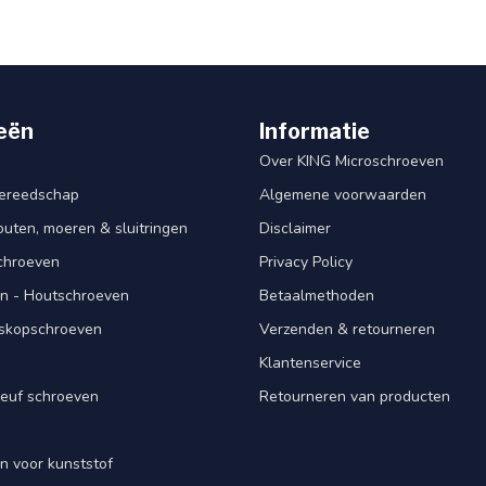
eën
Informatie
Over KING Microschroeven
ereedschap
Algemene voorwaarden
ten, moeren & sluitringen
Disclaimer
schroeven
Privacy Policy
n - Houtschroeven
Betaalmethoden
iskopschroeven
Verzenden & retourneren
Klantenservice
euf schroeven
Retourneren van producten
n voor kunststof