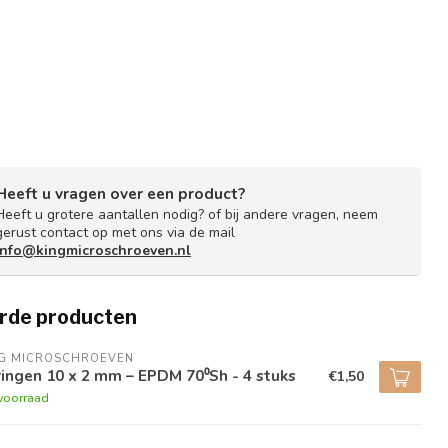
Heeft u vragen over een product?
Heeft u grotere aantallen nodig? of bij andere vragen, neem
gerust contact op met ons via de mail
info@kingmicroschroeven.nl
rde producten
NG MICROSCHROEVEN
ingen 10 x 2 mm – EPDM 70⁰Sh - 4 stuks
€1,50
voorraad