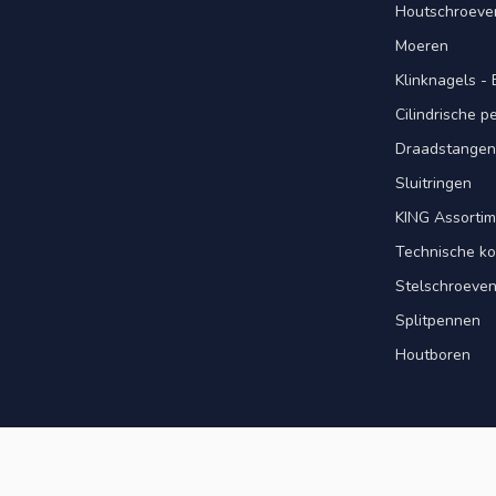
Houtschroeve
Moeren
Klinknagels -
Cilindrische 
Draadstangen 
Sluitringen
KING Assorti
Technische ko
Stelschroeve
Splitpennen
Houtboren