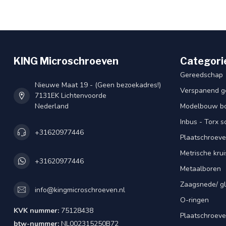
KING Microschroeven
Categori
Gereedschap
Nieuwe Maat 19 - (Geen bezoekadres!)
Verspanend g
7131EK Lichtenvoorde
Nederland
Modelbouw bou
Inbus - Torx 
+31620977446
Plaatschroeve
Metrische kru
+31620977446
Metaalboren
Zaagsnede/ gl
info@kingmicroschroeven.nl
O-ringen
KVK nummer:
75128438
Plaatschroeve
btw-nummer:
NL002315250B72