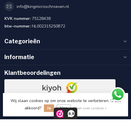
info@kingmicroschroeven.nl
KVK nummer:
75128438
btw-nummer:
NL002315250B72
Categorieën
Informatie
Klantbeoordelingen
Wij slaan cookies op om onze website te verbeteren. Is dat
9.5
/10
118 beoordelingen
akkoord?
Ja
Nee
Meer over cookies »
9,9
Bekijk meer