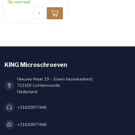
techniek. RVS uitgevoerd
Op voorraad
voor bescherming tegen
corrosie. Verpakt per 25
stuks.
KING Microschroeven
Nieuwe Maat 19 - (Geen bezoekadres!)
7131EK Lichtenvoorde
Nederland
+31620977446
+31620977446