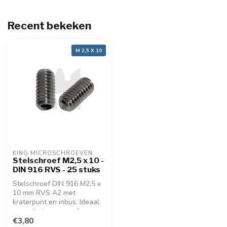
Recent bekeken
M 2,5 X 10
KING MICROSCHROEVEN
Stelschroef M2,5 x 10 -
DIN 916 RVS - 25 stuks
Stelschroef DIN 916 M2,5 x
10 mm RVS A2 met
kraterpunt en inbus. Ideaal
voor stevige, verzonken
fixatie in fijnmechanica en
€3,80