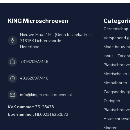
KING Microschroeven
Categori
Gereedschap
Nieuwe Maat 19 - (Geen bezoekadres!)
Verspanend g
7131EK Lichtenvoorde
Nederland
Modelbouw bou
Inbus - Torx 
+31620977446
Plaatschroeve
Metrische kru
+31620977446
Metaalboren
Zaagsnede/ gl
info@kingmicroschroeven.nl
O-ringen
KVK nummer:
75128438
Plaatschroeve
btw-nummer:
NL002315250B72
Houtschroeve
Moeren