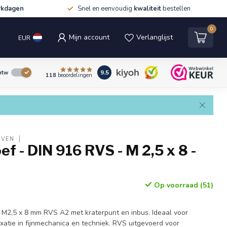
rkdagen
Snel en eenvoudig
kwaliteit
bestellen
0
Mijn account
Verlanglijst
EUR
9.5
 btw
118
beoordelingen
EVEN
ef - DIN 916 RVS - M 2,5 x 8 -
Op voorraad (51)
 M2,5 x 8 mm RVS A2 met kraterpunt en inbus. Ideaal voor
ixatie in fijnmechanica en techniek. RVS uitgevoerd voor