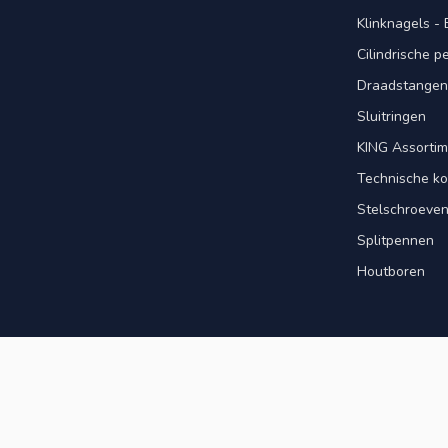
Klinknagels -
Cilindrische 
Draadstangen 
Sluitringen
KING Assorti
Technische ko
Stelschroeve
Splitpennen
Houtboren