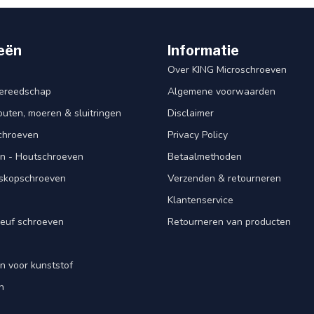
eën
Informatie
Over KING Microschroeven
ereedschap
Algemene voorwaarden
ten, moeren & sluitringen
Disclaimer
schroeven
Privacy Policy
n - Houtschroeven
Betaalmethoden
iskopschroeven
Verzenden & retourneren
Klantenservice
euf schroeven
Retourneren van producten
n voor kunststof
n