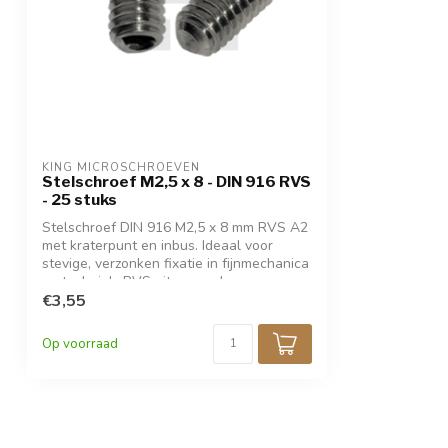
KING MICROSCHROEVEN
Stelschroef M2,5 x 8 - DIN 916 RVS
- 25 stuks
Stelschroef DIN 916 M2,5 x 8 mm RVS A2
met kraterpunt en inbus. Ideaal voor
stevige, verzonken fixatie in fijnmechanica
en techniek. RVS uitgevoerd voor
bescherming tegen corrosie. Verpakt per
€3,55
25 stuks.
Op voorraad