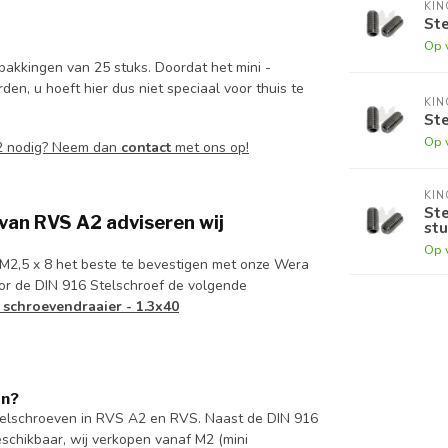
KI
Ste
Op 
pakkingen van 25 stuks. Doordat het mini -
n, u hoeft hier dus niet speciaal voor thuis te
KI
Ste
Op 
A2 nodig? Neem dan
contact
met ons op!
KI
Ste
 van RVS A2 adviseren wij
stu
Op 
f M2,5 x 8 het beste te bevestigen met onze Wera
or de DIN 916 Stelschroef de volgende
 schroevendraaier - 1.3x40
en?
telschroeven in RVS A2 en RVS. Naast de DIN 916
schikbaar, wij verkopen vanaf M2 (mini