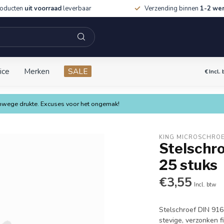
roducten
uit voorraad
leverbaar
Verzending binnen
1-2 we
ice
Merken
SALE
€
Incl.
vanwege drukte. Excuses voor het ongemak!
KING MICROSCHRO
Stelschro
25 stuks
€3,55
Incl. btw
Stelschroef DIN 916
stevige, verzonken f