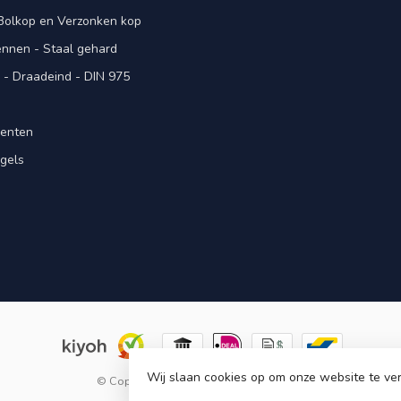
 Bolkop en Verzonken kop
pennen - Staal gehard
- Draadeind - DIN 975
menten
gels
n
Wij slaan cookies op om onze website te ver
© Copyright 2026 KING Microschroeven