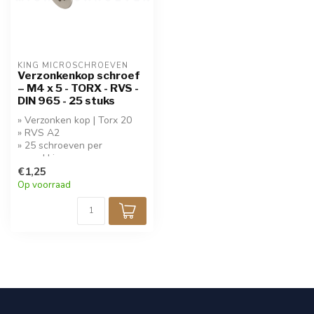
KING MICROSCHROEVEN
Verzonkenkop schroef
– M4 x 5 - TORX - RVS -
DIN 965 - 25 stuks
» Verzonken kop | Torx 20
» RVS A2
» 25 schroeven per
verpakking
» Koop 10 stuks krijg 20%
€1,25
korting!
Op voorraad