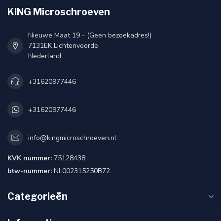
KING Microschroeven
Nieuwe Maat 19 - (Geen bezoekadres!)
7131EK Lichtenvoorde
Nederland
+31620977446
+31620977446
info@kingmicroschroeven.nl
KVK nummer:
75128438
btw-nummer:
NL002315250B72
Categorieën