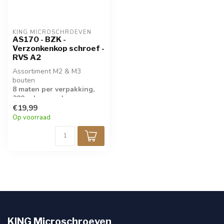
KING MICROSCHROEVEN
AS170 - BZK -
Verzonkenkop schroef -
RVS A2
Assortiment M2 & M3
bouten
8 maten per verpakking,
200 schroeven!
€19,99
» M2 x 6 » M2 x 8
Op voorraad
» M2 x 10 » M2 x 12
» M3 x 6 » M3 x 8
» M3 x 10 » M3 x 12
KING Microschroeven