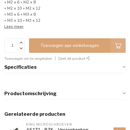
» M2 x 6 » M2 x 8
» M2 x 10 » M2 x 12
» M3 x 6 » M3 x 8
» M3 x 10 » M3 x 12
Lees meer
.
Toevoegen aan winkelwagen
Toevoegen om te vergelijken
Deel dit product
Specificaties
Productomschrijving
Gerelateerde producten
KING MICROSCHROEVEN
AS172 - BZK - Verzonkenkop