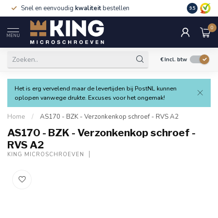
Snel en eenvoudig
kwaliteit
bestellen
9.5
0
MENU
€
Incl. btw
Het is erg vervelend maar de levertijden bij PostNL kunnen
oplopen vanwege drukte. Excuses voor het ongemak!
Home
/
AS170 - BZK - Verzonkenkop schroef - RVS A2
AS170 - BZK - Verzonkenkop schroef -
RVS A2
KING MICROSCHROEVEN