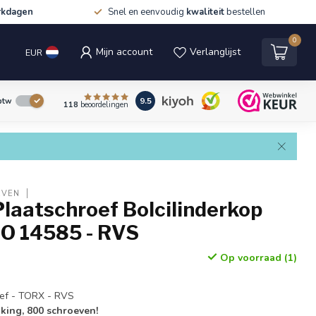
rkdagen
Snel en eenvoudig
kwaliteit
bestellen
0
Mijn account
Verlanglijst
EUR
9.5
 btw
118
beoordelingen
EVEN
laatschroef Bolcilinderkop
SO 14585 - RVS
Op voorraad (1)
oef - TORX - RVS
king, 800 schroeven!