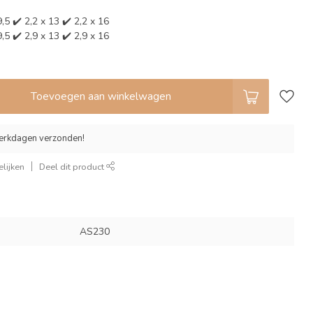
9,5 ✔️ 2,2 x 13 ✔️ 2,2 x 16
9,5 ✔️ 2,9 x 13 ✔️ 2,9 x 16
Toevoegen aan winkelwagen
erkdagen verzonden!
lijken
Deel dit product
AS230