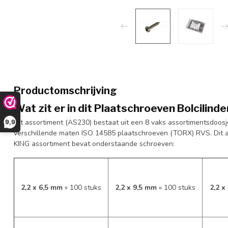
Productomschrijving
Wat zit er in dit Plaatschroeven Bolcili
Dit assortiment (AS230) bestaat uit een 8 vaks assortimentsdoosje
9,9
verschillende maten ISO 14585 plaatschroeven (TORX) RVS. Dit a
KING assortiment bevat onderstaande schroeven:
2,2 x 6,5 mm
» 100 stuks
2,2 x 9,5 mm
» 100 stuks
2,2 