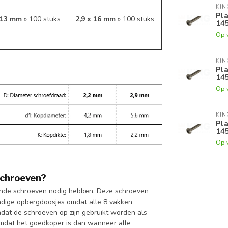
KI
Pla
x 13 mm
» 100 stuks
2,9 x 16 mm
» 100 stuks
145
Op 
KI
Pla
145
Op 
KI
Pla
145
Op 
schroeven?
lende schroeven nodig hebben. Deze schroeven
handige opbergdoosjes omdat alle 8 vakken
dat de schroeven op zijn gebruikt worden als
omdat het goedkoper is dan wanneer alle