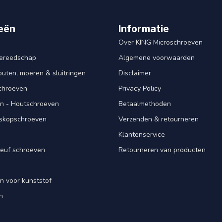
eën
Informatie
Over KING Microschroeven
ereedschap
Algemene voorwaarden
ten, moeren & sluitringen
Disclaimer
schroeven
Privacy Policy
n - Houtschroeven
Betaalmethoden
iskopschroeven
Verzenden & retourneren
Klantenservice
euf schroeven
Retourneren van producten
n voor kunststof
n