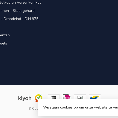
 Bolkop en Verzonken kop
pennen - Staal gehard
- Draadeind - DIN 975
menten
gels
n
Wij slaan cookies op om onze website te ver
© Copyright 2026 KING Microschroeven