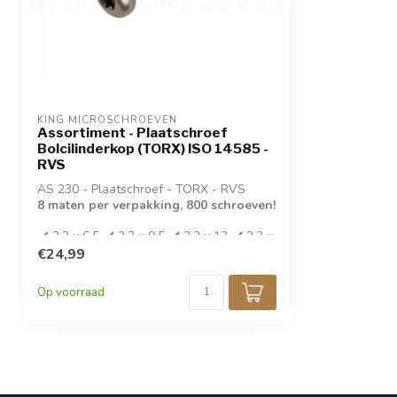
KING MICROSCHROEVEN
Assortiment - Plaatschroef
Bolcilinderkop (TORX) ISO 14585 -
RVS
AS 230 - Plaatschroef - TORX - RVS
8 maten per verpakking, 800 schroeven!
✔️ 2,2 x 6,5 ✔️ 2,2 x 9,5 ✔️ 2,2 x 13 ✔️ 2,2 x
16
€24,99
✔️ 2,9 x 6,5 ✔️ 2,9 x 9,5 ✔️ 2,9 x 13 ✔️ 2,9 x
16
Op voorraad