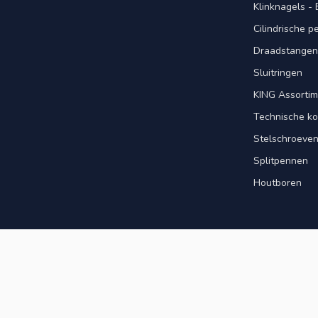
Klinknagels -
Cilindrische 
Draadstangen 
Sluitringen
KING Assorti
Technische ko
Stelschroeve
Splitpennen
Houtboren