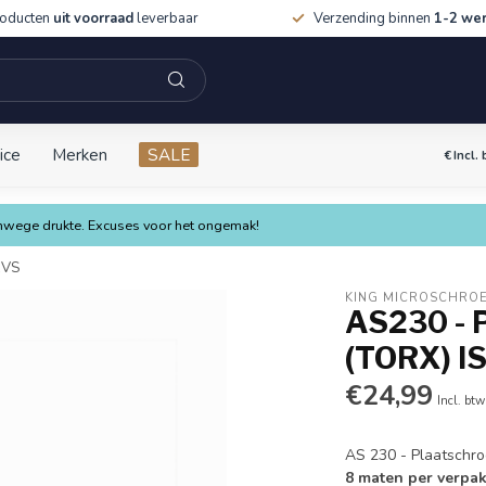
roducten
uit voorraad
leverbaar
Verzending binnen
1-2 we
ice
Merken
SALE
€
Incl.
vanwege drukte. Excuses voor het ongemak!
RVS
KING MICROSCHRO
AS230 - P
(TORX) I
€24,99
Incl. btw
AS 230 - Plaatschr
8 maten per verpak