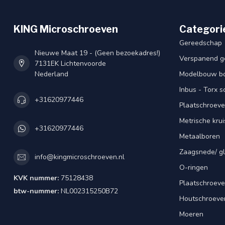
KING Microschroeven
Categori
Gereedschap
Nieuwe Maat 19 - (Geen bezoekadres!)
Verspanend g
7131EK Lichtenvoorde
Nederland
Modelbouw bou
Inbus - Torx 
+31620977446
Plaatschroeve
Metrische kru
+31620977446
Metaalboren
Zaagsnede/ gl
info@kingmicroschroeven.nl
O-ringen
KVK nummer:
75128438
Plaatschroeve
btw-nummer:
NL002315250B72
Houtschroeve
Moeren