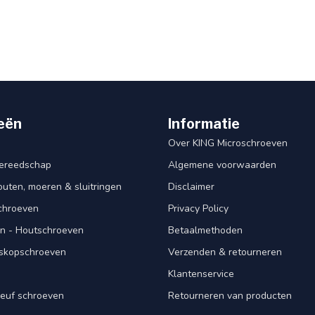
eën
Informatie
Over KING Microschroeven
ereedschap
Algemene voorwaarden
ten, moeren & sluitringen
Disclaimer
schroeven
Privacy Policy
n - Houtschroeven
Betaalmethoden
iskopschroeven
Verzenden & retourneren
Klantenservice
euf schroeven
Retourneren van producten