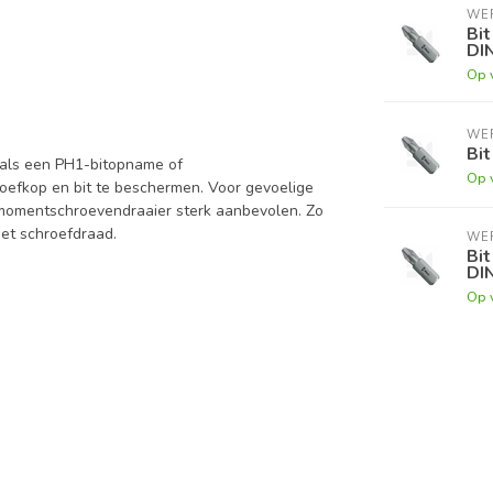
WE
Bit
DI
Op 
WE
Bit
zoals een PH1-bitopname of
Op 
roefkop en bit te beschermen. Voor gevoelige
 momentschroevendraaier sterk aanbevolen. Zo
et schroefdraad.
WE
Bit
DI
Op 