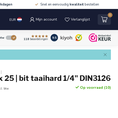
rkdagen
Snel en eenvoudig
kwaliteit
bestellen
0
Mijn account
Verlanglijst
EUR
9.5
 btw
118
beoordelingen
 x 25 | bit taaihard 1/4" DIN3126
Op voorraad (10)
cl. btw