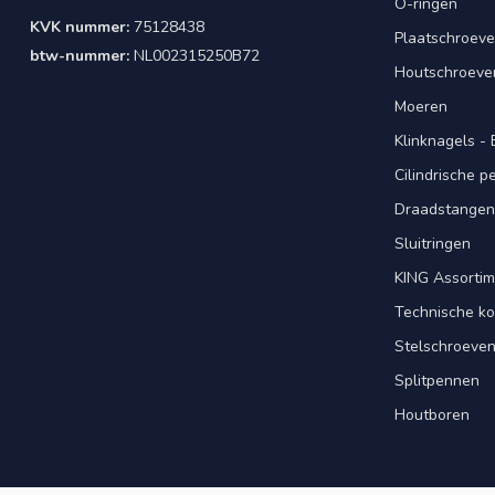
O-ringen
KVK nummer:
75128438
Plaatschroeve
btw-nummer:
NL002315250B72
Houtschroeve
Moeren
Klinknagels -
Cilindrische 
Draadstangen 
Sluitringen
KING Assorti
Technische ko
Stelschroeve
Splitpennen
Houtboren