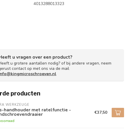
4013288013323
Heeft u vragen over een product?
Heeft u grotere aantallen nodig? of bij andere vragen, neem
gerust contact op met ons via de mail
info@kingmicroschroeven.nl
rde producten
RA WERKZEUGE
s-handhouder met ratelfunctie -
€37,50
ndschroevendraaier
voorraad