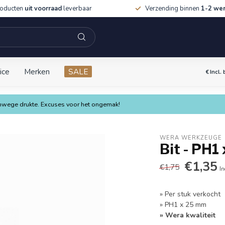
roducten
uit voorraad
leverbaar
Verzending binnen
1-2 we
ice
Merken
SALE
€
Incl.
vanwege drukte. Excuses voor het ongemak!
WERA WERKZEUGE
Bit - PH1
€1,35
€1,75
In
» Per stuk verkocht
» PH1 x 25 mm
» Wera kwaliteit