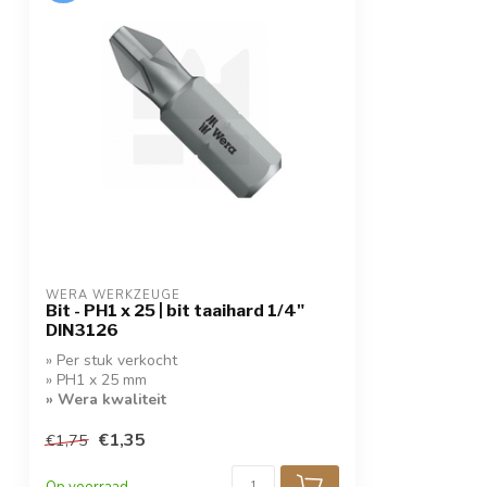
WERA WERKZEUGE
Bit - PH1 x 25 | bit taaihard 1/4"
DIN3126
» Per stuk verkocht
» PH1 x 25 mm
» Wera kwaliteit
€1,35
€1,75