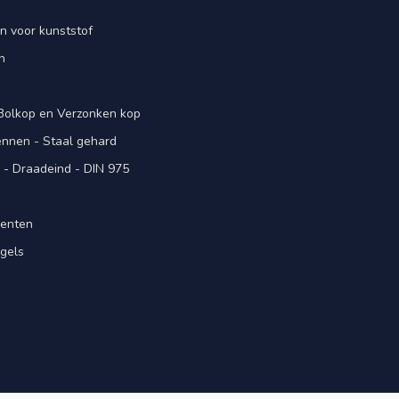
n voor kunststof
n
 Bolkop en Verzonken kop
pennen - Staal gehard
- Draadeind - DIN 975
menten
gels
n