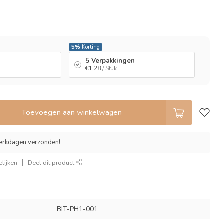
l
5%
Korting
g
5 Verpakkingen
€1,28
/ Stuk
Toevoegen aan winkelwagen
erkdagen verzonden!
lijken
Deel dit product
BIT-PH1-001