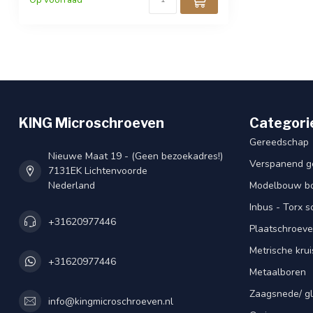
Op voorraad
KING Microschroeven
Categori
Gereedschap
Nieuwe Maat 19 - (Geen bezoekadres!)
Verspanend g
7131EK Lichtenvoorde
Nederland
Modelbouw bou
Inbus - Torx 
+31620977446
Plaatschroeve
Metrische kru
+31620977446
Metaalboren
Zaagsnede/ gl
info@kingmicroschroeven.nl