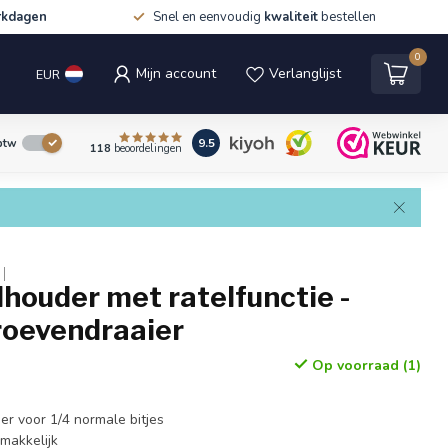
rkdagen
Snel en eenvoudig
kwaliteit
bestellen
0
Mijn account
Verlanglijst
EUR
9.5
 btw
118
beoordelingen
houder met ratelfunctie -
oevendraaier
Op voorraad (1)
r voor 1/4 normale bitjes
makkelijk