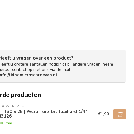
Heeft u vragen over een product?
Heeft u grotere aantallen nodig? of bij andere vragen, neem
gerust contact op met ons via de mail
info@kingmicroschroeven.nl
rde producten
RA WERKZEUGE
 - T30 x 25 | Wera Torx bit taaihard 1/4"
€1,99
N3126
voorraad