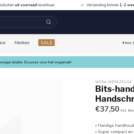
roducten
uit voorraad
leverbaar
Verzending binnen
1-2 we
ice
Merken
SALE
€
Incl.
vanwege drukte. Excuses voor het ongemak!
WERA WERKZEUGE
Bits-hand
Handschr
€37,50
Incl. btw
» Handige handhoude
» Super compact en 