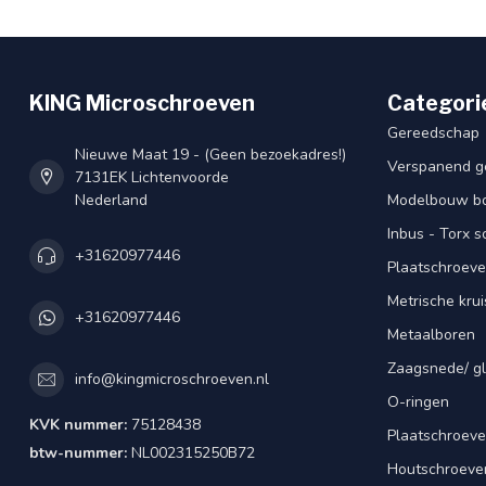
KING Microschroeven
Categori
Gereedschap
Nieuwe Maat 19 - (Geen bezoekadres!)
Verspanend g
7131EK Lichtenvoorde
Nederland
Modelbouw bou
Inbus - Torx 
+31620977446
Plaatschroeve
Metrische kru
+31620977446
Metaalboren
Zaagsnede/ gl
info@kingmicroschroeven.nl
O-ringen
KVK nummer:
75128438
Plaatschroeve
btw-nummer:
NL002315250B72
Houtschroeve