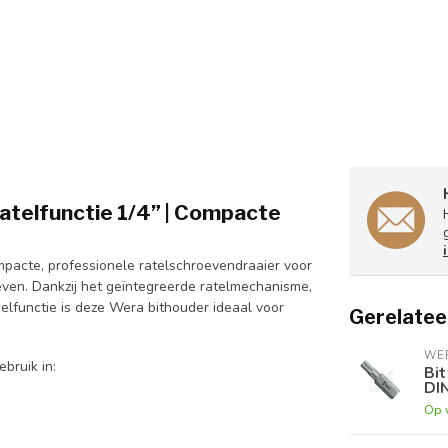
telfunctie 1/4” | Compacte
pacte, professionele ratelschroevendraaier voor
even. Dankzij het geïntegreerde ratelmechanisme,
lfunctie is deze Wera bithouder ideaal voor
Gerelatee
WE
bruik in:
Bit
DI
Op 