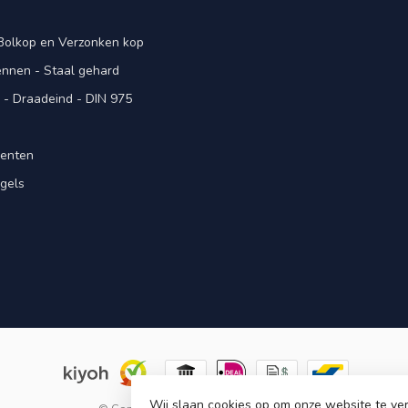
 Bolkop en Verzonken kop
pennen - Staal gehard
- Draadeind - DIN 975
menten
gels
n
Wij slaan cookies op om onze website te ver