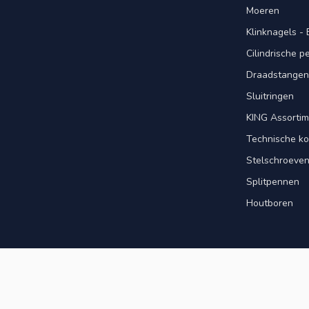
Moeren
Klinknagels -
Cilindrische 
Draadstangen 
Sluitringen
KING Assorti
Technische ko
Stelschroeve
Splitpennen
Houtboren