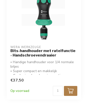
WERA WERKZEUGE
Bits-handhouder met ratelfunctie
- Handschroevendraaier
» Handige handhouder voor 1/4 normale
bitjes
» Super compact en makkelijk
» Snel wisselen door innovatieve
Rapidaptor!
€37,50
Op voorraad