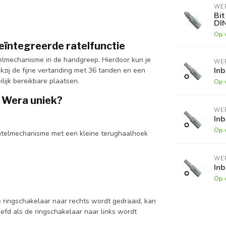
WE
Bit
DI
Op 
eïntegreerde ratelfunctie
elmechanisme in de handgreep. Hierdoor kun je
WE
Inb
zij de fijne vertanding met 36 tanden en een
lijk bereikbare plaatsen.
Op 
 Wera uniek?
WE
Inb
Op 
ratelmechanisme met een kleine terughaalhoek
WE
Inb
Op 
de ringschakelaar naar rechts wordt gedraaid, kan
fd als de ringschakelaar naar links wordt