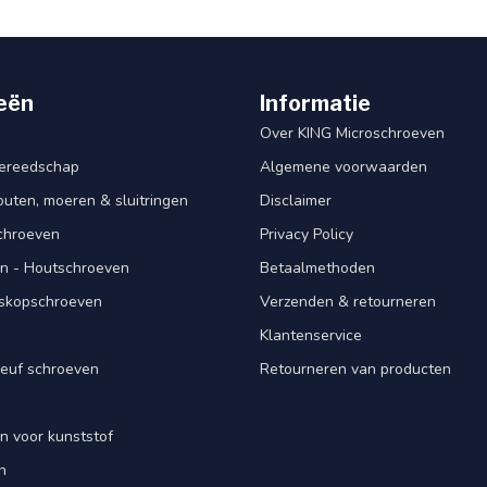
eën
Informatie
Over KING Microschroeven
ereedschap
Algemene voorwaarden
ten, moeren & sluitringen
Disclaimer
schroeven
Privacy Policy
n - Houtschroeven
Betaalmethoden
iskopschroeven
Verzenden & retourneren
Klantenservice
euf schroeven
Retourneren van producten
n voor kunststof
n