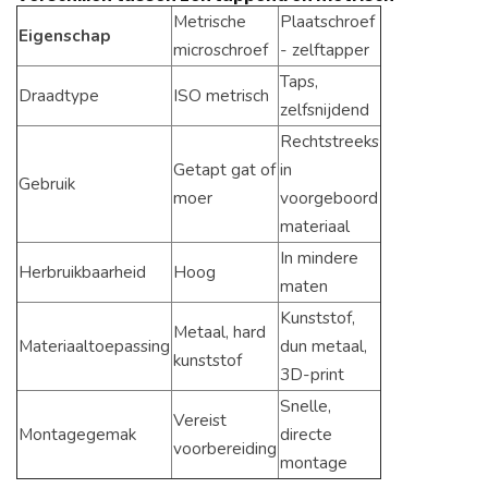
Metrische
Plaatschroef
Eigenschap
microschroef
- zelftapper
Taps,
Draadtype
ISO metrisch
zelfsnijdend
Rechtstreeks
Getapt gat of
in
Gebruik
moer
voorgeboord
materiaal
In mindere
Herbruikbaarheid
Hoog
maten
Kunststof,
Metaal, hard
Materiaaltoepassing
dun metaal,
kunststof
3D-print
Snelle,
Vereist
Montagegemak
directe
voorbereiding
montage