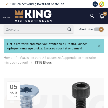
Snel en eenvoudig
kwaliteit
bestellen
9.5
0
MENU
€
Incl. btw
Het is erg vervelend maar de levertijden bij PostNL kunnen
oplopen vanwege drukte. Excuses voor het ongemak!
Home
/
Wat is het verschil tussen zelftappende en metrische
microschroeven?
/
KING Blogs
05
AUG
2025