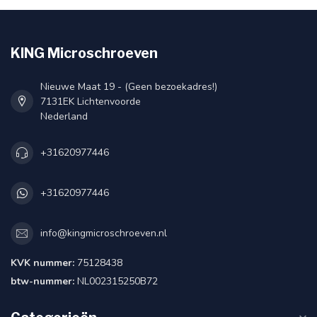
KING Microschroeven
Nieuwe Maat 19 - (Geen bezoekadres!)
7131EK Lichtenvoorde
Nederland
+31620977446
+31620977446
info@kingmicroschroeven.nl
KVK nummer:
75128438
btw-nummer:
NL002315250B72