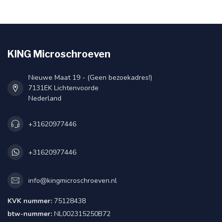
KING Microschroeven
Nieuwe Maat 19 - (Geen bezoekadres!)
7131EK Lichtenvoorde
Nederland
+31620977446
+31620977446
info@kingmicroschroeven.nl
KVK nummer:
75128438
btw-nummer:
NL002315250B72