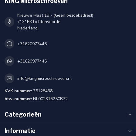
KING Microschroeven
Nieuwe Maat 19 - (Geen bezoekadres!)
7131EK Lichtenvoorde
Nederland
+31620977446
+31620977446
info@kingmicroschroeven.nl
KVK nummer:
75128438
btw-nummer:
NL002315250B72
Categorieën
Informatie