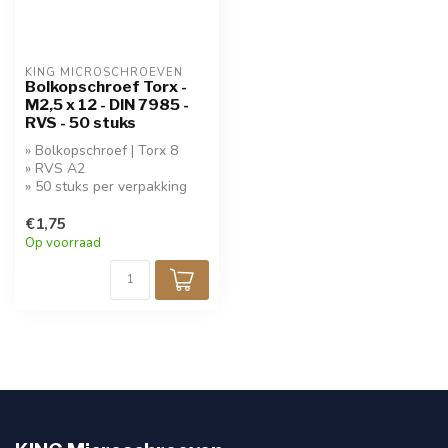
KING MICROSCHROEVEN
Bolkopschroef Torx -
M2,5 x 12 - DIN 7985 -
RVS - 50 stuks
» Bolkopschroef | Torx 8
» RVS A2
» 50 stuks per verpakking
€1,75
Op voorraad