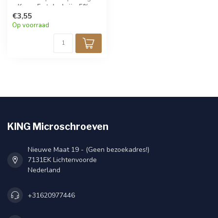
» Koop 5 stuks krijg 5%
korting!
€3,55
Op voorraad
KING Microschroeven
Nieuwe Maat 19 - (Geen bezoekadres!)
7131EK Lichtenvoorde
Nederland
+31620977446