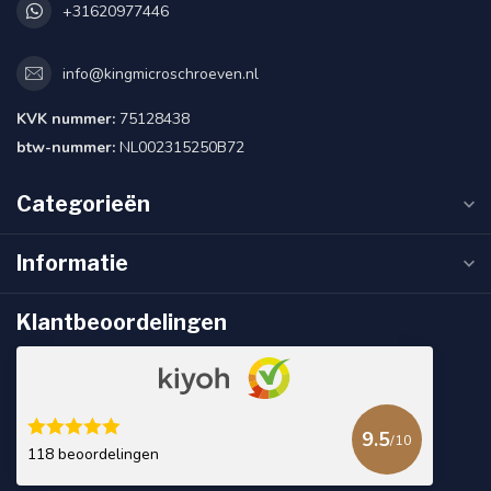
+31620977446
info@kingmicroschroeven.nl
KVK nummer:
75128438
btw-nummer:
NL002315250B72
Categorieën
Informatie
Klantbeoordelingen
9.5
/10
118 beoordelingen