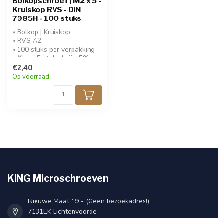
Bolkopschroef | M2 x 5 -
Kruiskop RVS - DIN
7985H - 100 stuks
» Bolkop | Kruiskop
» RVS A2
» 100 stuks per verpakking
» Koop 5 stuks krijg 5%
korting!
€2,40
Op voorraad
KING Microschroeven
Nieuwe Maat 19 - (Geen bezoekadres!)
7131EK Lichtenvoorde