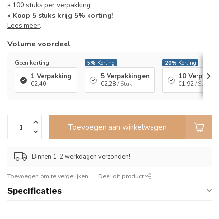
» 100 stuks per verpakking
» Koop 5 stuks krijg 5% korting!
Lees meer
.
Volume voordeel
Geen korting
5%
Korting
20%
Korting
1 Verpakking
5 Verpakkingen
10 Verpakki
€2,40
€2,28
/ Stuk
€1,92
/ Stuk
Toevoegen aan winkelwagen
Binnen 1-2 werkdagen verzonden!
Toevoegen om te vergelijken
Deel dit product
Specificaties