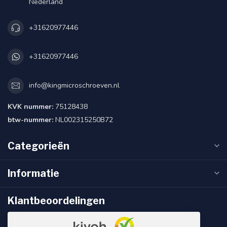
Nederland
+31620977446
+31620977446
info@kingmicroschroeven.nl
KVK nummer:
75128438
btw-nummer:
NL002315250B72
Categorieën
Informatie
Klantbeoordelingen