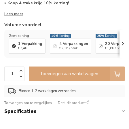
» Koop 4 stuks krijg 10% korting!
Lees meer
.
Volume voordeel
Geen korting
10%
Korting
25%
Korting
1 Verpakking
4 Verpakkingen
20 Verpakki
€2,40
€2,16
/ Stuk
€1,80
/ Stuk
Toevoegen aan winkelwagen
Binnen 1-2 werkdagen verzonden!
Toevoegen om te vergelijken
Deel dit product
Specificaties