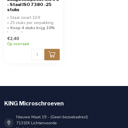
- Staal ISO 7380 -25
stuks
» Staal zwart 10.9
» 25 stuks per verpakking
» Koop 4 stuks krijg 10%
korting!
€2,40
Op voorraad
KING Microschroeven
Nieuwe Maat 19 - (Geen bezoekadres!)
7131EK Lichtenvoorde