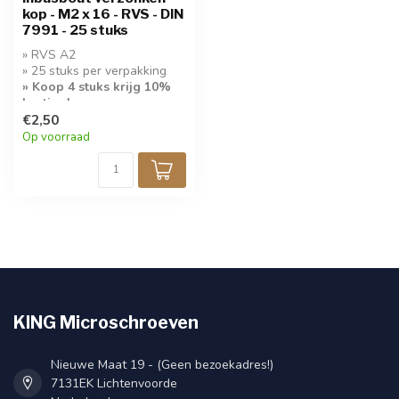
kop - M2 x 16 - RVS - DIN
7991 - 25 stuks
» RVS A2
» 25 stuks per verpakking
» Koop 4 stuks krijg 10%
korting!
€2,50
Op voorraad
KING Microschroeven
Nieuwe Maat 19 - (Geen bezoekadres!)
7131EK Lichtenvoorde