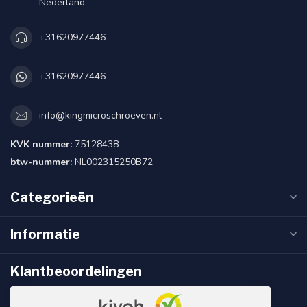
Nederland
+31620977446
+31620977446
info@kingmicroschroeven.nl
KVK nummer:
75128438
btw-nummer:
NL002315250B72
Categorieën
Informatie
Klantbeoordelingen