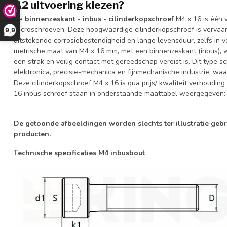
A2 uitvoering kiezen?
De
binnenzeskant - inbus - cilinderkopschroef
M4 x 16 is één 
Microschroeven. Deze hoogwaardige cilinderkopschroef is vervaardi
9,9
uitstekende corrosiebestendigheid en lange levensduur, zelfs in 
metrische maat van M4 x 16 mm, met een binnenzeskant (inbus), w
een strak en veilig contact met gereedschap vereist is. Dit type s
elektronica, precisie-mechanica en fijnmechanische industrie, waar
Deze cilinderkopschroef M4 x 16 is qua prijs/ kwaliteit verhouding
16 inbus schroef staan in onderstaande maattabel weergegeven
De getoonde afbeeldingen worden slechts ter illustratie geb
producten.
Technische specificaties M4 inbusbout