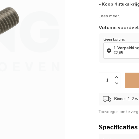
» Koop 4 stuks krij
Lees meer
.
Volume voordee
Geen korting
1 Verpakkin
€2,65
Binnen 1-2 w
Toevoegen om te verge
Specificaties