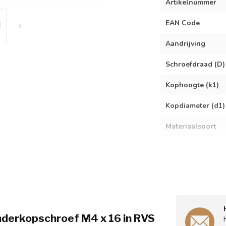
Artikelnummer
EAN Code
Aandrijving
Schroefdraad (D)
Kophoogte (k1)
Kopdiameter (d1)
Materiaalsoort
Verpakkingsinho
Spoed
inderkopschroef M4 x 16 in RVS