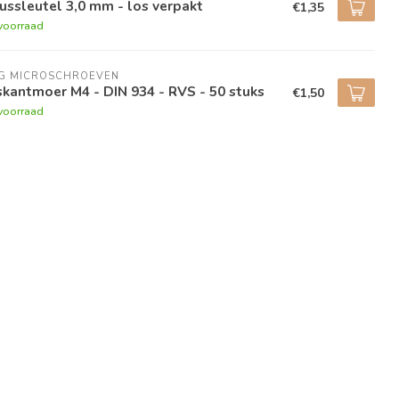
ussleutel 3,0 mm - los verpakt
€1,35
voorraad
NG MICROSCHROEVEN
kantmoer M4 - DIN 934 - RVS - 50 stuks
€1,50
voorraad