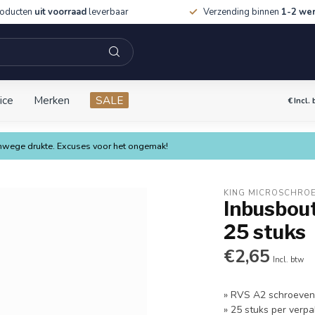
roducten
uit voorraad
leverbaar
Verzending binnen
1-2 we
ice
Merken
SALE
€
Incl.
vanwege drukte. Excuses voor het ongemak!
KING MICROSCHRO
Inbusbout
25 stuks
€2,65
Incl. btw
» RVS A2 schroeve
» 25 stuks per verpa