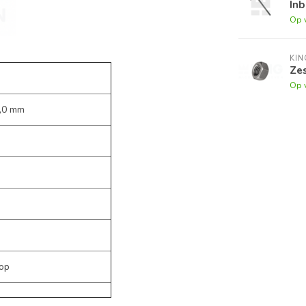
Inb
Op 
KI
Zes
Op 
,0 mm
op