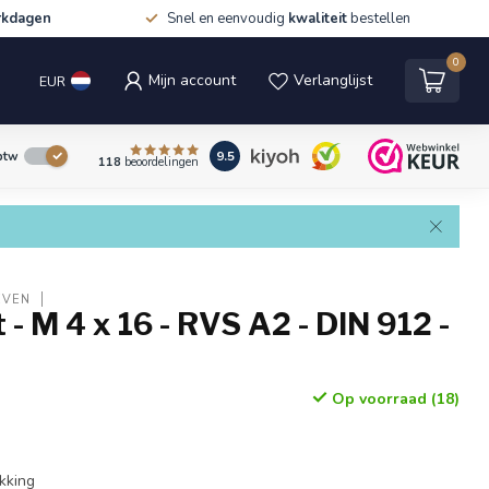
rkdagen
Snel en eenvoudig
kwaliteit
bestellen
0
Mijn account
Verlanglijst
EUR
9.5
 btw
118
beoordelingen
EVEN
 - M 4 x 16 - RVS A2 - DIN 912 -
Op voorraad (18)
n
kking