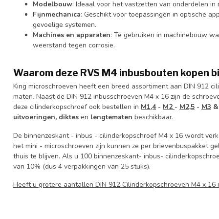
Modelbouw
: Ideaal voor het vastzetten van onderdelen in 
Fijnmechanica
: Geschikt voor toepassingen in optische a
gevoelige systemen.
Machines en apparaten
: Te gebruiken in machinebouw waar
weerstand tegen corrosie.
Waarom deze RVS M4 inbusbouten kopen bi
King microschroeven heeft een breed assortiment aan DIN 912 cil
maten. Naast de DIN 912 inbusschroeven M4 x 16 zijn de schroeve
deze cilinderkopschroef ook bestellen in
M1,4
-
M2
-
M2,5
-
M3
uitvoeringen, diktes
en
lengtematen
beschikbaar.
De binnenzeskant - inbus - cilinderkopschroef M4 x 16 wordt verk
het mini - microschroeven zijn kunnen ze per brievenbuspakket gel
thuis te blijven. Als u 100 binnenzeskant- inbus- cilinderkopschr
van 10% (dus 4 verpakkingen van 25 stuks).
Heeft u grotere aantallen DIN 912 Cilinderkopschroeven M4 x 1