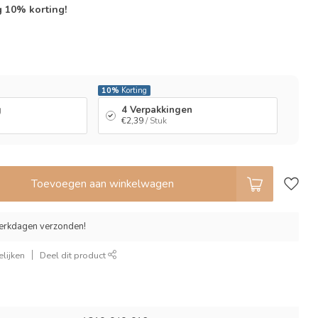
g 10% korting!
l
10%
Korting
g
4 Verpakkingen
€2,39
/ Stuk
Toevoegen aan winkelwagen
erkdagen verzonden!
lijken
Deel dit product