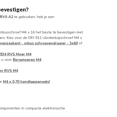
bevestigen?
n RVS A2
te gebruiken, heb je een
 inbusschroef M4 x 16 het beste te bevestigen met
s. Kies voor de DIN 912 cilinderkopschroef M4 x
nenzeskant - inbus schroevendraaier - 3x60
of
 934 RVS Moer M4
t u voor
Borgmoeren M4
gen RVS M4
ze
M4 x 0,70 handtappensets!
componenten in compacte elektronische