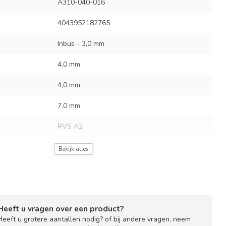
A310-040-016
4043952182765
Inbus - 3,0 mm
4,0 mm
4,0 mm
7,0 mm
RVS A2
ud
25 schroeven
Bekijk alles
0,7 mm
Heeft u vragen over een product?
Heeft u grotere aantallen nodig? of bij andere vragen, neem