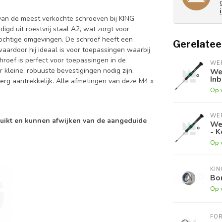
van de meest verkochte schroeven bij KING
gd uit roestvrij staal A2, wat zorgt voor
vochtige omgevingen. De schroef heeft een
Gerelatee
aardoor hij ideaal is voor toepassingen waarbij
chroef is perfect voor toepassingen in de
WE
 kleine, robuuste bevestigingen nodig zijn.
We
Inb
 erg aantrekkelijk. Alle afmetingen van deze M4 x
Op 
:
WE
ruikt en kunnen afwijken van de aangeduide
We
- K
Op 
KI
Bor
Op 
FO