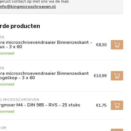
gerust contact op met ons via de mail
info@kingmicroschroeven.nl
rde producten
RA
ra microschroevendraaier Binnenzeskant -
€8,30
us - 3 x 60
voorraad
RA
ra microschroevendraaier Binnenzeskant
€10,99
ogelkop - 3 x 60
voorraad
NG MICROSCHROEVEN
gmoer M4 - DIN 985 - RVS - 25 stuks
€1,75
voorraad
RUM