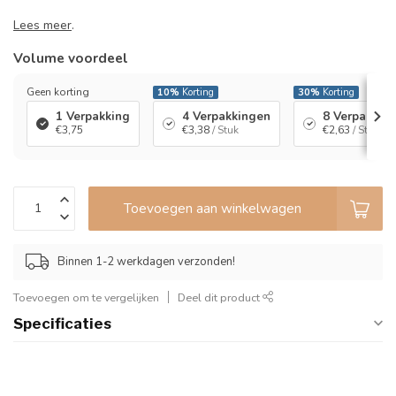
Lees meer
.
Volume voordeel
Geen korting
10%
Korting
30%
Korting
1 Verpakking
4 Verpakkingen
8 Verpakkin
€3,75
€3,38
/ Stuk
€2,63
/ Stuk
Toevoegen aan winkelwagen
Binnen 1-2 werkdagen verzonden!
Toevoegen om te vergelijken
Deel dit product
Specificaties