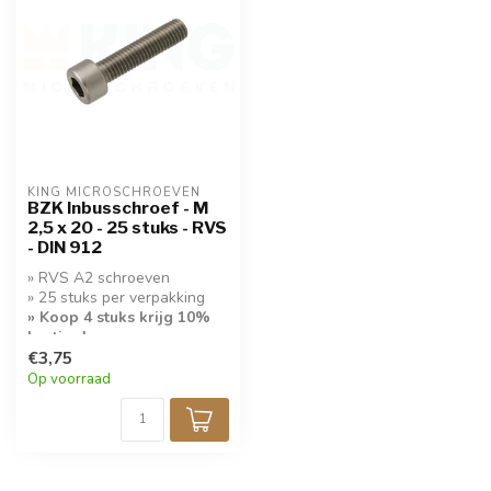
KING MICROSCHROEVEN
BZK Inbusschroef - M
2,5 x 20 - 25 stuks - RVS
- DIN 912
» RVS A2 schroeven
» 25 stuks per verpakking
» Koop 4 stuks krijg 10%
korting!
€3,75
Op voorraad