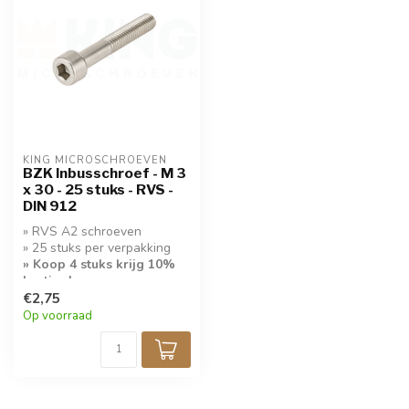
KING MICROSCHROEVEN
BZK Inbusschroef - M 3
x 30 - 25 stuks - RVS -
DIN 912
» RVS A2 schroeven
» 25 stuks per verpakking
» Koop 4 stuks krijg 10%
korting!
€2,75
Op voorraad