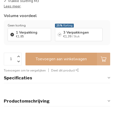
✓ Vlakke sluitring M3
Lees meer
.
Volume voordeel
Geen korting
25%
Korting
1 Verpakking
3 Verpakkingen
€1,85
€1,39
/ Stuk
Toevoegen aan winkelwagen
Toevoegen om te vergelijken
Deel dit product
Specificaties
Productomschrijving