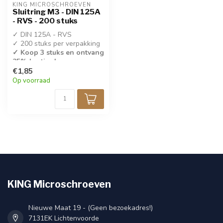
KING MICROSCHROEVEN
Sluitring M3 - DIN 125A
- RVS - 200 stuks
✓ DIN 125A - RVS
✓ 200 stuks per verpakking
✓ Koop 3 stuks en ontvang
25% korting!
€1,85
✓ Vlakke sluitring M3
Op voorraad
KING Microschroeven
Nieuwe Maat 19 - (Geen bezoekadres!)
7131EK Lichtenvoorde