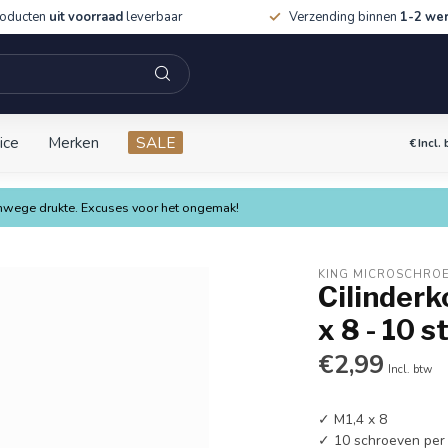
roducten
uit voorraad
leverbaar
Verzending binnen
1-2 we
ice
Merken
SALE
€
Incl.
vanwege drukte. Excuses voor het ongemak!
KING MICROSCHRO
Cilinderk
x 8 - 10 s
€2,99
Incl. btw
✓ M1,4 x 8
✓ 10 schroeven per