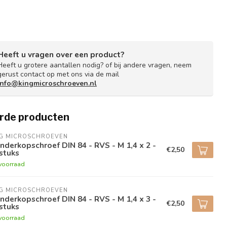
Heeft u vragen over een product?
Heeft u grotere aantallen nodig? of bij andere vragen, neem
gerust contact op met ons via de mail
info@kingmicroschroeven.nl
rde producten
NG MICROSCHROEVEN
inderkopschroef DIN 84 - RVS - M 1,4 x 2 -
€2,50
stuks
voorraad
NG MICROSCHROEVEN
inderkopschroef DIN 84 - RVS - M 1,4 x 3 -
€2,50
stuks
voorraad