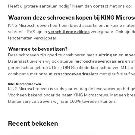
Heeft u grotere aantallen nodig? Neem dan
contact
met ons op!
Waarom deze schroeven kopen bij KING Micro
KING Microschroeven heeft een breed assortiment in kleine maten
schroef - RVS zijn in
verschillende diktes
verkrijgbaar. Ook zijn 
lengtematen verkrijgbaar.
Waarmee te bevestigen?
Deze schroeven zijn goed te combineren met
sluitringen
en
moe
Daarnaast leveren wij ook allerlei
microschroevendraaiers
en a
gereedschap gebruikt. Deze DIN 84 cilinderkop-schroeven M1,4 x 8
combinatie met onze
microschroevendraaiers
met gleuf/ sleuf 
KING Microschroeven
KING Microschroeven is sinds jaar en dag dé leverancier op het
Voorheen bekend onder de naam KING Microscrews. Met een bree
klantenservice streven wij naar 100% tevreden klanten.
Recent bekeken