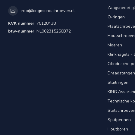
Zaagsnede/ gl
info@kingmicroschroeven.nl
O-ringen
KVK nummer:
75128438
Plaatschroeve
btw-nummer:
NL002315250B72
Houtschroeve
Moeren
Klinknagels -
Cilindrische 
Draadstangen 
Sluitringen
KING Assorti
Technische ko
Stelschroeve
Splitpennen
Houtboren