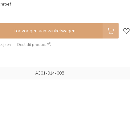
chroef
Toevoegen aan winkelwagen
lijken
Deel dit product
A301-014-008