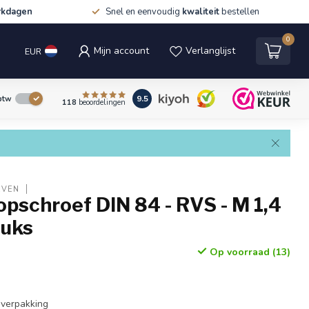
rkdagen
Snel en eenvoudig
kwaliteit
bestellen
0
Mijn account
Verlanglijst
EUR
9.5
 btw
118
beoordelingen
EVEN
opschroef DIN 84 - RVS - M 1,4
tuks
Op voorraad (13)
 verpakking