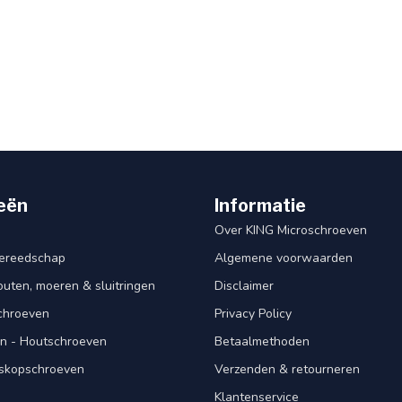
eën
Informatie
Over KING Microschroeven
ereedschap
Algemene voorwaarden
ten, moeren & sluitringen
Disclaimer
schroeven
Privacy Policy
n - Houtschroeven
Betaalmethoden
iskopschroeven
Verzenden & retourneren
Klantenservice