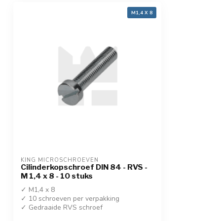
M1,4 X 8
KING MICROSCHROEVEN
Cilinderkopschroef DIN 84 - RVS -
M 1,4 x 8 - 10 stuks
✓ M1,4 x 8
✓ 10 schroeven per verpakking
✓ Gedraaide RVS schroef