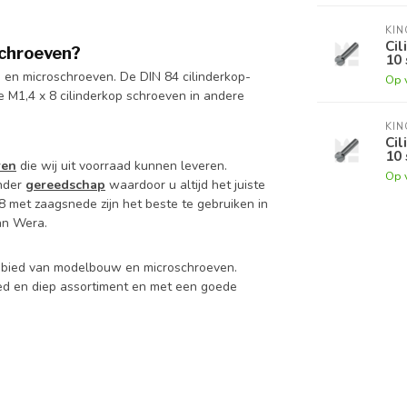
KI
Cil
schroeven?
10 
 en microschroeven. De DIN 84 cilinderkop-
Op 
de M1,4 x 8 cilinderkop schroeven in andere
KI
Cil
10 
ren
die wij uit voorraad kunnen leveren.
Op 
nder
gereedschap
waardoor u altijd het juiste
 met zaagsnede zijn het beste te gebruiken in
van Wera.
 gebied van modelbouw en microschroeven.
d en diep assortiment en met een goede