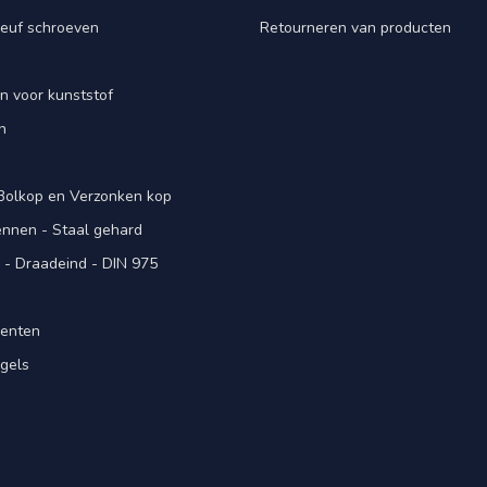
euf schroeven
Retourneren van producten
n voor kunststof
n
 Bolkop en Verzonken kop
pennen - Staal gehard
- Draadeind - DIN 975
menten
gels
n