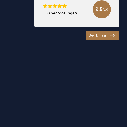
9.5
/10
118 beoordelingen
Bekijk meer