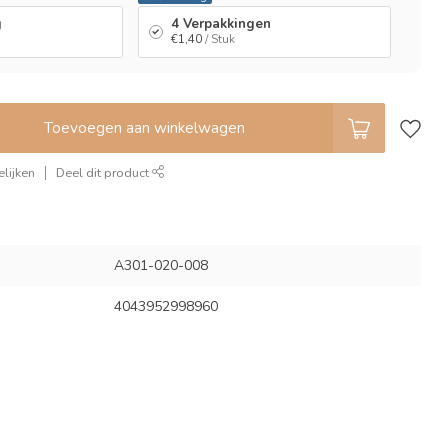
g
4 Verpakkingen
€1,40
/ Stuk
Toevoegen aan winkelwagen
lijken
Deel dit product
A301-020-008
4043952998960