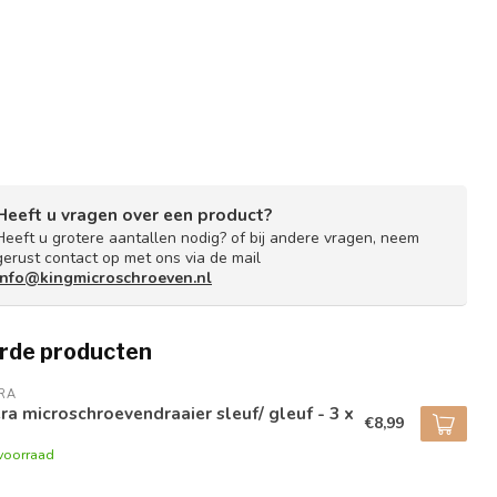
Heeft u vragen over een product?
Heeft u grotere aantallen nodig? of bij andere vragen, neem
gerust contact op met ons via de mail
info@kingmicroschroeven.nl
rde producten
RA
a microschroevendraaier sleuf/ gleuf - 3 x
€8,99
voorraad