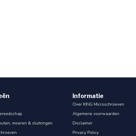
eën
Informatie
Over KING Microschroeven
ereedschap
Algemene voorwaarden
ten, moeren & sluitringen
Disclaimer
schroeven
Privacy Policy