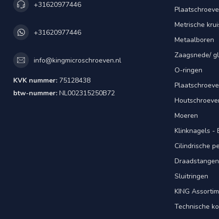
+31620977446
Plaatschroeve
Metrische kru
+31620977446
Metaalboren
Zaagsnede/ gl
info@kingmicroschroeven.nl
O-ringen
KVK nummer:
75128438
Plaatschroeve
btw-nummer:
NL002315250B72
Houtschroeve
Moeren
Klinknagels -
Cilindrische 
Draadstangen 
Sluitringen
KING Assorti
Technische ko