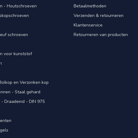
n - Houtschroeven
Betaalmethoden
iskopschroeven
Verzenden & retourneren
Klantenservice
euf schroeven
Retourneren van producten
n voor kunststof
n
 Bolkop en Verzonken kop
pennen - Staal gehard
- Draadeind - DIN 975
menten
gels