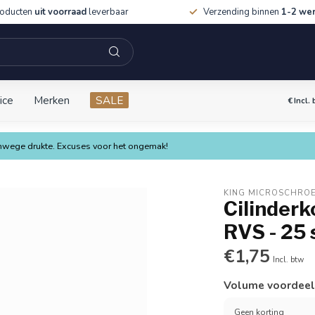
roducten
uit voorraad
leverbaar
Verzending binnen
1-2 we
ice
Merken
SALE
€
Incl.
vanwege drukte. Excuses voor het ongemak!
KING MICROSCHRO
Cilinderk
RVS - 25 
€1,75
Incl. btw
Volume voordee
Geen korting