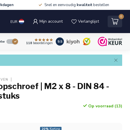
rkdagen
Snel en eenvoudig
kwaliteit
bestellen
0
Mijn account
Verlanglijst
EUR
9.5
 btw
118
beoordelingen
EVEN
opschroef | M2 x 8 - DIN 84 -
stuks
Op voorraad (13)
l
20%
Korting