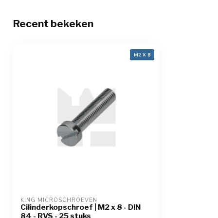
Recent bekeken
M2 X 8
KING MICROSCHROEVEN
Cilinderkopschroef | M2 x 8 - DIN
84 - RVS - 25 stuks