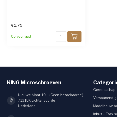
€1,75
Op voorraad
KING Microschroeven
Categori
Gereedschap
Nieuwe Maat 19 - (Geen bezoekadres!)
Verspanend g
7131EK Lichtenvoorde
Nederland
Modelbouw bou
Inbus - Torx 