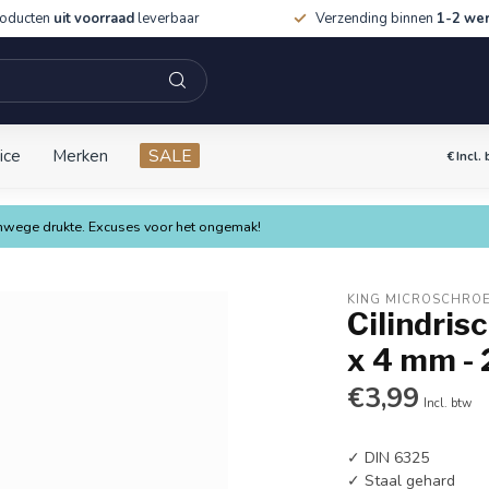
roducten
uit voorraad
leverbaar
Verzending binnen
1-2 we
ice
Merken
SALE
€
Incl.
vanwege drukte. Excuses voor het ongemak!
KING MICROSCHRO
Cilindris
x 4 mm - 
€3,99
Incl. btw
✓ DIN 6325
✓ Staal gehard