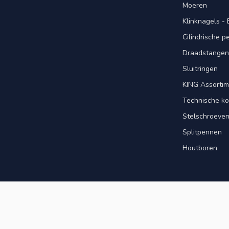
Moeren
Klinknagels -
Cilindrische 
Draadstangen 
Sluitringen
KING Assorti
Technische ko
Stelschroeve
Splitpennen
Houtboren