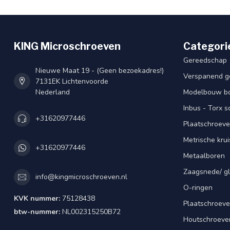
KING Microschroeven
Categori
Gereedschap
Nieuwe Maat 19 - (Geen bezoekadres!)
Verspanend g
7131EK Lichtenvoorde
Nederland
Modelbouw bou
Inbus - Torx 
+31620977446
Plaatschroeve
Metrische kru
+31620977446
Metaalboren
Zaagsnede/ gl
info@kingmicroschroeven.nl
O-ringen
KVK nummer:
75128438
Plaatschroeve
btw-nummer:
NL002315250B72
Houtschroeve