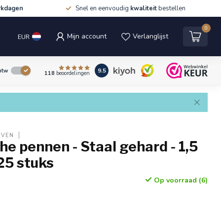
rkdagen
Snel en eenvoudig
kwaliteit
bestellen
0
Mijn account
Verlanglijst
EUR
9.5
 btw
118
beoordelingen
EVEN
che pennen - Staal gehard - 1,5
25 stuks
Op voorraad (6)