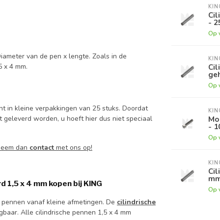
KI
Cil
- 2
Op 
iameter van de pen x lengte. Zoals in de
KI
Cil
5 x 4 mm.
geh
Op 
t in kleine verpakkingen van 25 stuks. Doordat
KI
t geleverd worden, u hoeft hier dus niet speciaal
Mo
- 1
Op 
 Neem dan
contact
met ons op!
KI
Cil
mm
d 1,5 x 4 mm kopen bij KING
Op 
e pennen vanaf kleine afmetingen. De
cilindrische
jgbaar. Alle cilindrische pennen 1,5 x 4 mm