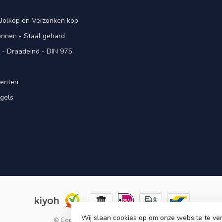
 Bolkop en Verzonken kop
pennen - Staal gehard
- Draadeind - DIN 975
menten
gels
n
Wij slaan cookies op om onze website te ver
© Copyright 2026 KING Microschroeven