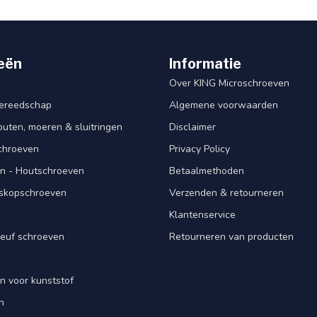
eën
Informatie
Over KING Microschroeven
ereedschap
Algemene voorwaarden
ten, moeren & sluitringen
Disclaimer
schroeven
Privacy Policy
n - Houtschroeven
Betaalmethoden
iskopschroeven
Verzenden & retourneren
Klantenservice
euf schroeven
Retourneren van producten
n voor kunststof
n