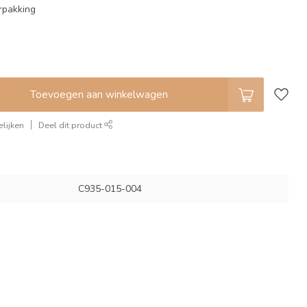
rpakking
Toevoegen aan winkelwagen
lijken
Deel dit product
C935-015-004