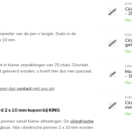
KI
Cil
- 2
Op 
iameter van de pen x lengte. Zoals in de
KI
Cil
 x 10 mm.
geh
Op 
t in kleine verpakkingen van 25 stuks. Doordat
KI
t geleverd worden, u hoeft hier dus niet speciaal
Mo
- 1
Op 
 Neem dan
contact
met ons op!
KI
Cil
mm
d 2 x 10 mm kopen bij KING
Op 
e pennen vanaf kleine afmetingen. De
cilindrische
ijgbaar. Alle cilindrische pennen 2 x 10 mm worden