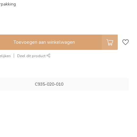
rpakking
Toevoegen aan winkelwagen
lijken
Deel dit product
C935-020-010