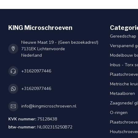
KING Microschroeven
Categori
Gereedschap
Nieuwe Maat 19 - (Geen bezoekadres!)
Verspanend g
7131EK Lichtenvoorde
Nederland
Modelbouw bou
Inbus - Torx 
+31620977446
Plaatschroeve
Metrische kru
+31620977446
Metaalboren
Zaagsnede/ gl
info@kingmicroschroeven.nl
O-ringen
KVK nummer:
75128438
Plaatschroeve
btw-nummer:
NL002315250B72
Houtschroeve