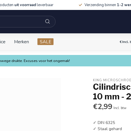
roducten
uit voorraad
leverbaar
Verzending binnen
1-2 we
ice
Merken
SALE
€
Incl.
vanwege drukte. Excuses voor het ongemak!
KING MICROSCHRO
Cilindris
10 mm - 2
€2,99
Incl. btw
✓ DIN 6325
✓ Staal gehard