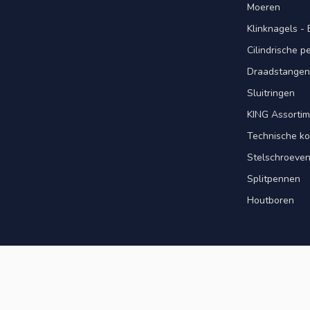
Moeren
Klinknagels -
Cilindrische 
Draadstangen 
Sluitringen
KING Assorti
Technische ko
Stelschroeve
Splitpennen
Houtboren