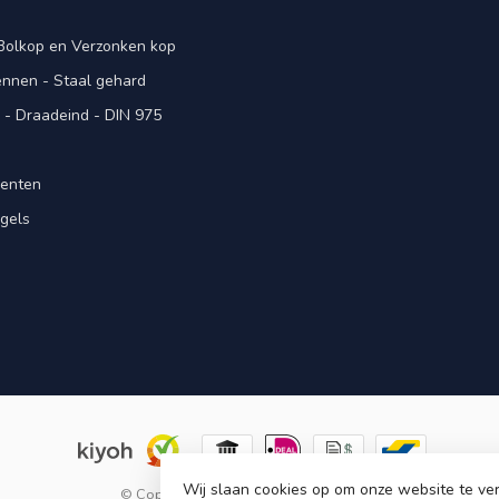
 Bolkop en Verzonken kop
pennen - Staal gehard
- Draadeind - DIN 975
menten
gels
n
Wij slaan cookies op om onze website te ver
© Copyright 2026 KING Microschroeven