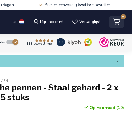
rkdagen
Snel en eenvoudig
kwaliteit
bestellen
0
Mijn account
Verlanglijst
EUR
9.5
 btw
118
beoordelingen
EVEN
che pennen - Staal gehard - 2 x
5 stuks
Op voorraad (10)