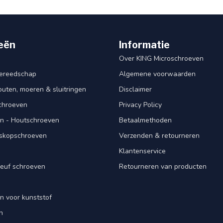
eën
Informatie
Over KING Microschroeven
ereedschap
Algemene voorwaarden
ten, moeren & sluitringen
Disclaimer
schroeven
Privacy Policy
n - Houtschroeven
Betaalmethoden
iskopschroeven
Verzenden & retourneren
Klantenservice
euf schroeven
Retourneren van producten
n voor kunststof
n