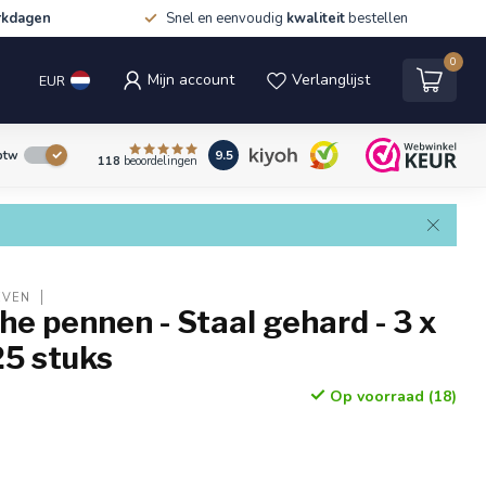
rkdagen
Snel en eenvoudig
kwaliteit
bestellen
0
Mijn account
Verlanglijst
EUR
9.5
 btw
118
beoordelingen
EVEN
che pennen - Staal gehard - 3 x
25 stuks
Op voorraad (18)