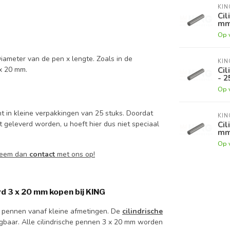
KI
Cil
mm
Op 
iameter van de pen x lengte. Zoals in de
KI
Cil
 x 20 mm.
- 2
Op 
t in kleine verpakkingen van 25 stuks. Doordat
KI
t geleverd worden, u hoeft hier dus niet speciaal
Cil
mm
Op 
 Neem dan
contact
met ons op!
d 3 x 20 mm kopen bij KING
e pennen vanaf kleine afmetingen. De
cilindrische
ijgbaar. Alle cilindrische pennen 3 x 20 mm worden