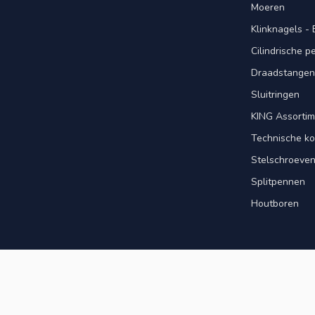
Moeren
Klinknagels -
Cilindrische 
Draadstangen 
Sluitringen
KING Assorti
Technische ko
Stelschroeve
Splitpennen
Houtboren