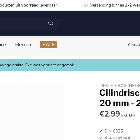
roducten
uit voorraad
leverbaar
Verzending binnen
1-2 we
ice
Merken
SALE
€
Incl.
vanwege drukte. Excuses voor het ongemak!
KING MICROSCHRO
Cilindris
20 mm - 
€2,99
Incl. btw
✓ DIN 6325
✓ Staal gehard