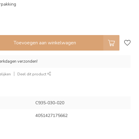
rpakking
Toevoegen aan winkelwagen
erkdagen verzonden!
lijken
Deel dit product
C935-030-020
4051427175662