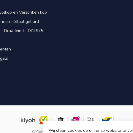
 Bolkop en Verzonken kop
pennen - Staal gehard
- Draadeind - DIN 975
menten
gels
n
Wij slaan cookies op om onze website te ver
© Copyright 2026 KING Microschroeven