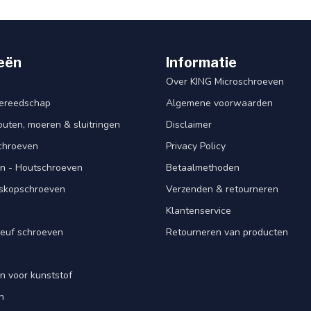
eën
Informatie
Over KING Microschroeven
ereedschap
Algemene voorwaarden
ten, moeren & sluitringen
Disclaimer
schroeven
Privacy Policy
n - Houtschroeven
Betaalmethoden
iskopschroeven
Verzenden & retourneren
Klantenservice
euf schroeven
Retourneren van producten
n voor kunststof
n