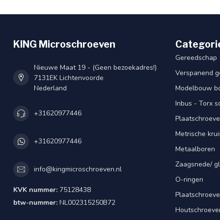
KING Microschroeven
Categori
Gereedschap
Nieuwe Maat 19 - (Geen bezoekadres!)
Verspanend g
7131EK Lichtenvoorde
Nederland
Modelbouw bou
Inbus - Torx 
+31620977446
Plaatschroeve
Metrische kru
+31620977446
Metaalboren
Zaagsnede/ gl
info@kingmicroschroeven.nl
O-ringen
KVK nummer:
75128438
Plaatschroeve
btw-nummer:
NL002315250B72
Houtschroeve