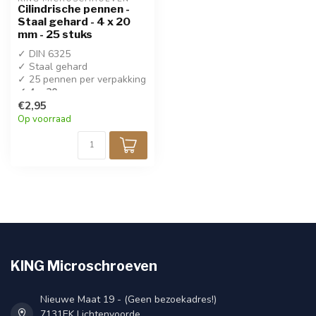
Cilindrische pennen -
Staal gehard - 4 x 20
mm - 25 stuks
✓ DIN 6325
✓ Staal gehard
✓ 25 pennen per verpakking
✓ 4 x 20 mm
€2,95
Op voorraad
KING Microschroeven
Nieuwe Maat 19 - (Geen bezoekadres!)
7131EK Lichtenvoorde