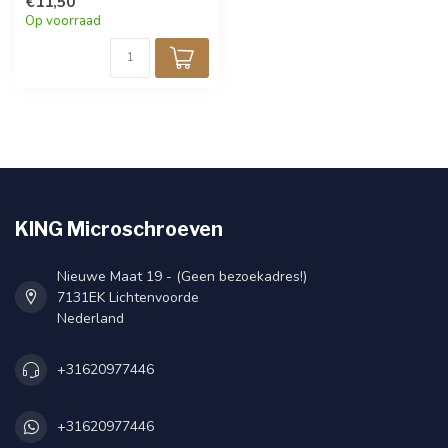
» Compacter kan een
€11,50
schroevendraaierset niet
Op voorraad
zijn!
KING Microschroeven
Nieuwe Maat 19 - (Geen bezoekadres!)
7131EK Lichtenvoorde
Nederland
+31620977446
+31620977446