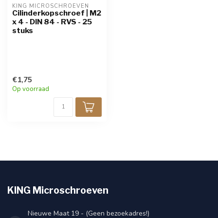
KING MICROSCHROEVEN
Cilinderkopschroef | M2
x 4 - DIN 84 - RVS - 25
stuks
€1,75
Op voorraad
KING Microschroeven
Nieuwe Maat 19 - (Geen bezoekadres!)