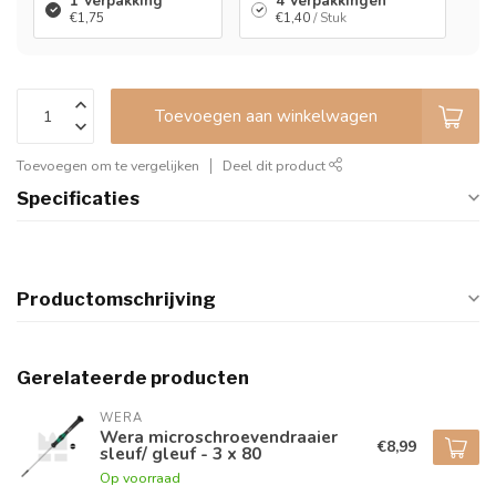
1 Verpakking
4 Verpakkingen
€1,75
€1,40
/ Stuk
Toevoegen aan winkelwagen
Toevoegen om te vergelijken
Deel dit product
Specificaties
Productomschrijving
Gerelateerde producten
WERA
Wera microschroevendraaier
€8,99
sleuf/ gleuf - 3 x 80
Op voorraad