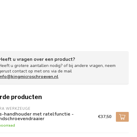
Heeft u vragen over een product?
Heeft u grotere aantallen nodig? of bij andere vragen, neem
gerust contact op met ons via de mail
info@kingmicroschroeven.nl
rde producten
RA WERKZEUGE
s-handhouder met ratelfunctie -
€37,50
ndschroevendraaier
voorraad