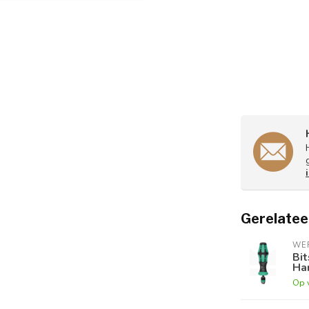
Gerelatee
WE
Bit
Ha
Op 