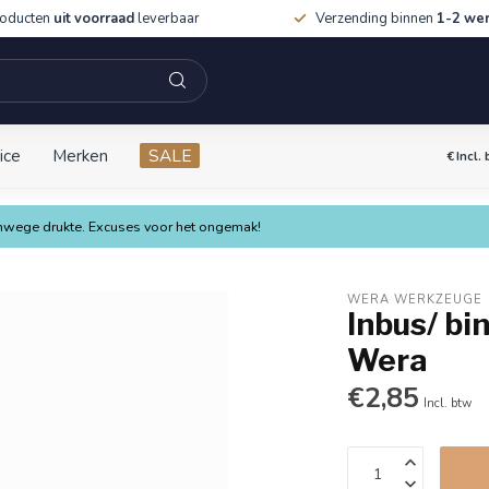
roducten
uit voorraad
leverbaar
Verzending binnen
1-2 we
ice
Merken
SALE
€
Incl.
vanwege drukte. Excuses voor het ongemak!
WERA WERKZEUGE
Inbus/ bi
Wera
€2,85
Incl. btw