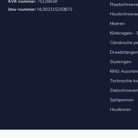
KVK nummer:
75128438
Plaatschroeve
btw-nummer:
NL002315250B72
Houtschroeve
Moeren
Klinknagels -
Cilindrische 
Draadstangen 
Sluitringen
KING Assorti
Technische ko
Stelschroeve
Splitpennen
Houtboren