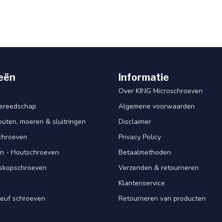
eën
Informatie
Over KING Microschroeven
ereedschap
Algemene voorwaarden
ten, moeren & sluitringen
Disclaimer
schroeven
Privacy Policy
n - Houtschroeven
Betaalmethoden
iskopschroeven
Verzenden & retourneren
Klantenservice
euf schroeven
Retourneren van producten