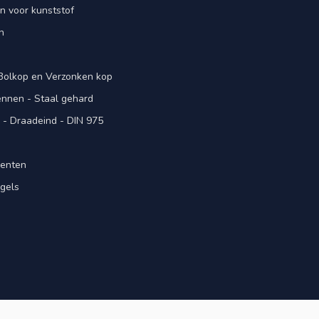
n voor kunststof
n
 Bolkop en Verzonken kop
pennen - Staal gehard
- Draadeind - DIN 975
menten
gels
n