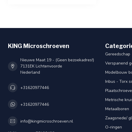
KING Microschroeven
Categori
Gereedschap
Nieuwe Maat 19 - (Geen bezoekadres!)
Verspanend g
7131EK Lichtenvoorde
Nederland
Modelbouw bou
Inbus - Torx 
+31620977446
Plaatschroeve
Metrische kru
+31620977446
Metaalboren
Zaagsnede/ gl
info@kingmicroschroeven.nl
O-ringen