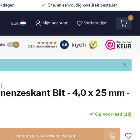
rkdagen
Snel en eenvoudig
kwaliteit
bestellen
0
Mijn account
Verlanglijst
EUR
9.5
 btw
118
beoordelingen
nnenzeskant Bit - 4,0 x 25 mm -
Op voorraad (10)
Toevoegen aan winkelwagen