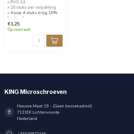
» RVS A2
» 25 stuks per verpakking
» Koop 4 stuks krijg 10%
korting!
€1,25
Op voorraad
KING Microschroeven
Nieuwe Maat 19 - (Geen bezoekadres!)
7131EK Lichtenvoorde
Nederland
+31620977446