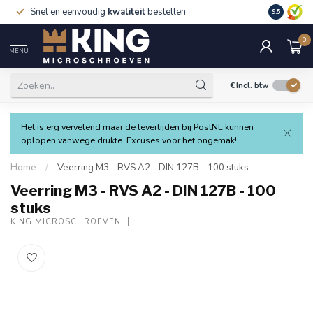
Snel en eenvoudig
kwaliteit
bestellen
9.5
0
MENU
€
Incl. btw
Het is erg vervelend maar de levertijden bij PostNL kunnen
oplopen vanwege drukte. Excuses voor het ongemak!
Home
/
Veerring M3 - RVS A2 - DIN 127B - 100 stuks
Veerring M3 - RVS A2 - DIN 127B - 100
stuks
KING MICROSCHROEVEN