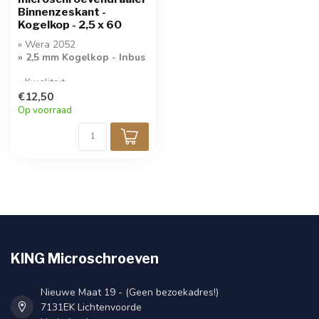
Binnenzeskant -
Kogelkop - 2,5 x 60
» Wera 2052
» 2,5 mm Kogelkop - Inbus
» Kwaliteit
Microschroevendraaier
€12,50
Op voorraad
KING Microschroeven
Nieuwe Maat 19 - (Geen bezoekadres!)
7131EK Lichtenvoorde