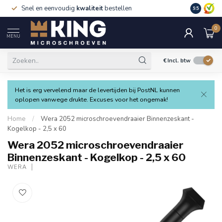
Snel en eenvoudig
kwaliteit
bestellen
9.5
0
MENU
€
Incl. btw
Het is erg vervelend maar de levertijden bij PostNL kunnen
oplopen vanwege drukte. Excuses voor het ongemak!
Home
/
Wera 2052 microschroevendraaier Binnenzeskant -
Kogelkop - 2,5 x 60
Wera 2052 microschroevendraaier
Binnenzeskant - Kogelkop - 2,5 x 60
WERA