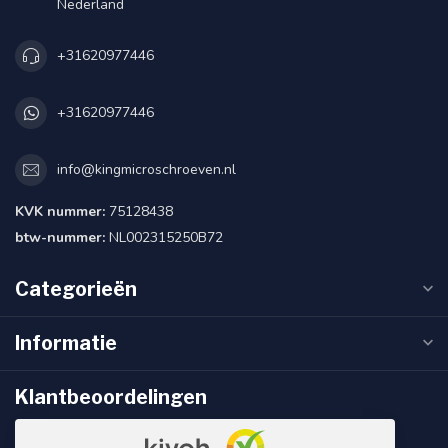
Nederland
+31620977446
+31620977446
info@kingmicroschroeven.nl
KVK nummer:
75128438
btw-nummer:
NL002315250B72
Categorieën
Informatie
Klantbeoordelingen