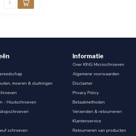
eën
Informatie
Over KING Microschroeven
ereedschap
Algemene voorwaarden
ten, moeren & sluitringen
Disclaimer
schroeven
Privacy Policy
n - Houtschroeven
Betaalmethoden
iskopschroeven
Verzenden & retourneren
Klantenservice
euf schroeven
Retourneren van producten