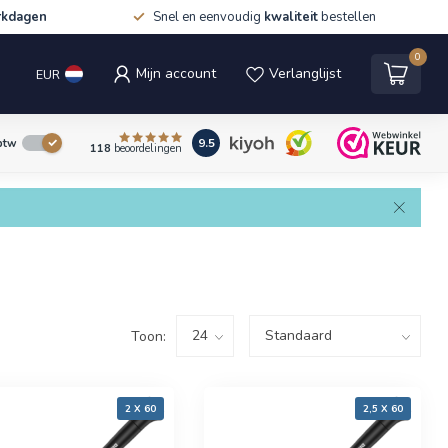
rkdagen
Snel en eenvoudig
kwaliteit
bestellen
0
Mijn account
Verlanglijst
EUR
9.5
 btw
118
beoordelingen
Toon:
2 X 60
2,5 X 60