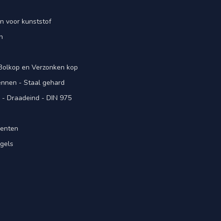
n voor kunststof
n
 Bolkop en Verzonken kop
pennen - Staal gehard
- Draadeind - DIN 975
menten
gels
n