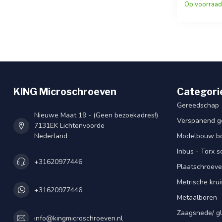
Op voorraad
KING Microschroeven
Categori
Gereedschap
Nieuwe Maat 19 - (Geen bezoekadres!)
Verspanend g
7131EK Lichtenvoorde
Nederland
Modelbouw bou
Inbus - Torx 
+31620977446
Plaatschroeve
Metrische kru
+31620977446
Metaalboren
Zaagsnede/ gl
info@kingmicroschroeven.nl