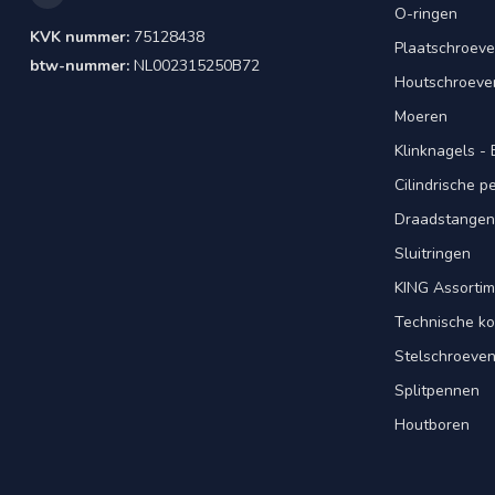
O-ringen
KVK nummer:
75128438
Plaatschroeve
btw-nummer:
NL002315250B72
Houtschroeve
Moeren
Klinknagels -
Cilindrische 
Draadstangen 
Sluitringen
KING Assorti
Technische ko
Stelschroeve
Splitpennen
Houtboren