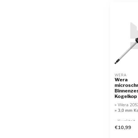
WERA
Wera
microsch
Binnenzes
Kogelkop 
» Wera 205
» 3,0 mm K
» Kwaliteit
Microschroe
€10,99