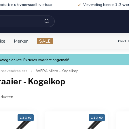
roducten
uit voorraad
leverbaar
Verzending binnen
1-2 we
ice
Merken
SALE
€
Incl.
vanwege drukte. Excuses voor het ongemak!
roevendraaiers
/
WERA Micro - Kogelkop
aier - Kogelkop
ducten
1,3 X 60
1,5 X 60