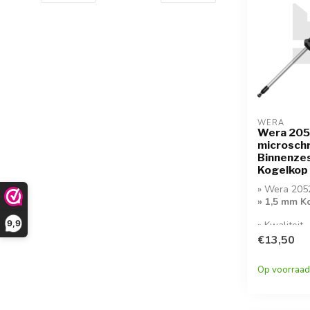
WERA
Wera 20
microsch
Binnenzes
Kogelkop 
» Wera 205
» 1,5 mm K
9,9
» Kwaliteit
Microschroe
€13,50
Op voorraad