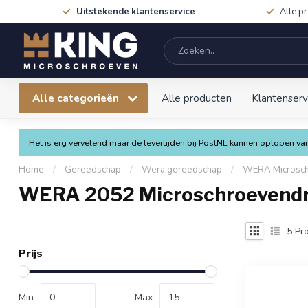
Uitstekende klantenservice
Alle p
Alle categorieën
Alle producten
Klantenserv
Het is erg vervelend maar de levertijden bij PostNL kunnen oplopen 
Home
/
Gereedschap
/
Wera gereedschap
/
WERA Microsch
WERA 2052 Microschroevendra
5
Pro
Prijs
Min
Max