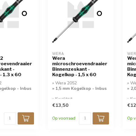
WERA
WE
52
Wera
We
roevendraaier
microschroevendraaier
mic
kant -
Binnenzeskant -
Bin
- 1.3 x 60
Kogelkop - 1,5 x 60
Kog
2
» Wera 2052
» W
ogelkop - Inbus
» 1,5 mm Kogelkop - Inbus
» 2,
» Kwaliteit
» Kw
vendraaier
Microschroevendraaier
Micr
€13,50
€12
Op voorraad
Op v