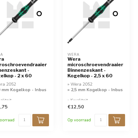
RA
WERA
ra
Wera
roschroevendraaier
microschroevendraaier
nenzeskant -
Binnenzeskant -
elkop - 2 x 60
Kogelkop - 2,5 x 60
era 2052
» Wera 2052
0 mm Kogelkop - Inbus
» 2,5 mm Kogelkop - Inbus
aliteit
» Kwaliteit
oschroevendraaier
Microschroevendraaier
,75
€12,50
oorraad
Op voorraad