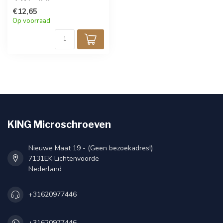
✓ M3 x 0,35
€12,65
Op voorraad
KING Microschroeven
Nieuwe Maat 19 - (Geen bezoekadres!)
7131EK Lichtenvoorde
Nederland
+31620977446
+31620977446