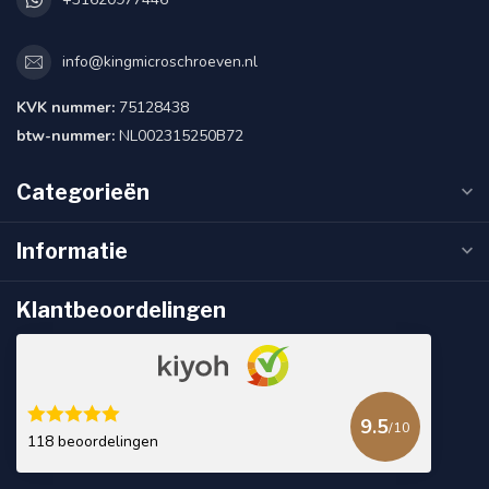
info@kingmicroschroeven.nl
KVK nummer:
75128438
btw-nummer:
NL002315250B72
Categorieën
Informatie
Klantbeoordelingen
9.5
/10
118 beoordelingen