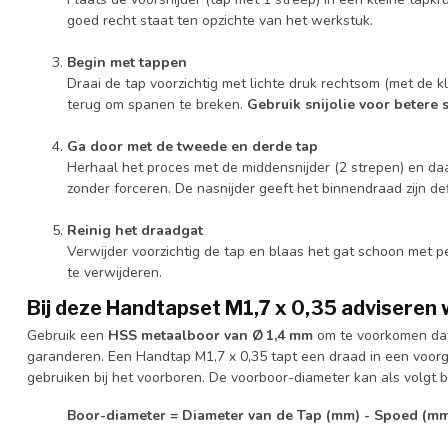
goed recht staat ten opzichte van het werkstuk.
Begin met tappen
Draai de tap voorzichtig met lichte druk rechtsom (met de kl
terug om spanen te breken.
Gebruik snijolie voor betere 
Ga door met de tweede en derde tap
Herhaal het proces met de middensnijder (2 strepen) en daa
zonder forceren. De nasnijder geeft het binnendraad zijn def
Reinig het draadgat
Verwijder voorzichtig de tap en blaas het gat schoon met p
te verwijderen.
Bij deze Handtapset M1,7 x 0,35 adviseren w
Gebruik een
HSS metaalboor van Ø 1,4 mm
om te voorkomen dat
garanderen. Een Handtap M1,7 x 0,35 tapt een draad in een voorge
gebruiken bij het voorboren. De voorboor-diameter kan als volgt
Boor-diameter = Diameter van de Tap (mm) - Spoed (m