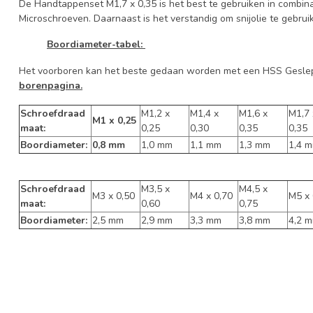
De Handtappenset M1,7 x 0,35 is het best te gebruiken in combin
Microschroeven. Daarnaast is het verstandig om snijolie te gebrui
Boordiameter-tabel:
Het voorboren kan het beste gedaan worden met een HSS Geslepe
borenpagina.
Schroefdraad
M1,2 x
M1,4 x
M1,6 x
M1,7 
M1 x 0,25
maat:
0,25
0,30
0,35
0,35
Boordiameter:
0,8 mm
1,0 mm
1,1 mm
1,3 mm
1,4 
Schroefdraad
M3,5 x
M4,5 x
M3 x 0,50
M4 x 0,70
M5 x 
maat:
0,60
0,75
Boordiameter:
2,5 mm
2,9 mm
3,3 mm
3,8 mm
4,2 