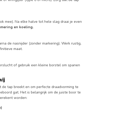
ok mee). Na elke halve tot hele slag draai je even
smering en koeling.
rna de nasnijder (zonder markering). Werk rustig,
initieve maat.
erslucht of gebruik een kleine borstel om spanen
ij
 de tap breekt en om perfecte draadvorming te
boord gat. Het is belangrijk om de juiste boor te
 berekent worden:
m)