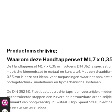
Productomschrijving
Waarom deze Handtappenset M1,7 x 0,35 
De Handtappenset M1,7 x 0,35 mm volgens DIN 352 is speciaal o
metrische binnendraad in metaal en kunststof. Met een draaddiam
0,35 mm is deze set ideaal voor toepassingen waar het aankomt op 
horlogetechniek, modelbouw en fijnmechanische systemen.
De DIN 352 M1,7 set bestaat uit drie taps: een voorsnijder, midden
gecontroleerde stappen een zuivere en betrouwbare draad snijden
Gemaakt van hoogwaardig HSS-staal (High Speed Steel) biedt deze
en een lange levensduur.