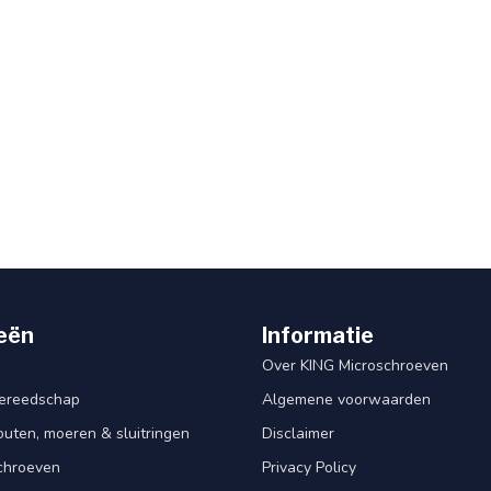
eën
Informatie
Over KING Microschroeven
ereedschap
Algemene voorwaarden
ten, moeren & sluitringen
Disclaimer
schroeven
Privacy Policy