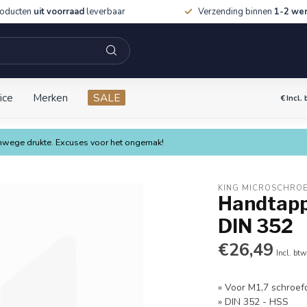
roducten
uit voorraad
leverbaar
Verzending binnen
1-2 we
ice
Merken
SALE
€
Incl.
vanwege drukte. Excuses voor het ongemak!
KING MICROSCHRO
Handtapp
DIN 352
€26,49
Incl. btw
» Voor M1,7 schroef
» DIN 352 - HSS