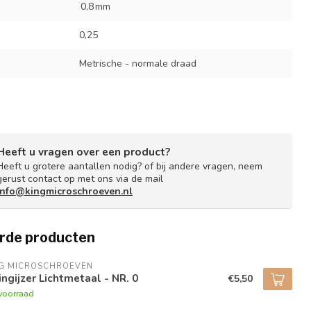
0,8 mm
0,25
Metrische - normale draad
Heeft u vragen over een product?
Heeft u grotere aantallen nodig? of bij andere vragen, neem
gerust contact op met ons via de mail
info@kingmicroschroeven.nl
rde producten
NG MICROSCHROEVEN
ngijzer Lichtmetaal - NR. 0
€5,50
voorraad