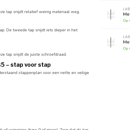
LA
ze tap snijdt relatief weinig materiaal weg.
Me
Op 
p. De tweede tap snijdt iets dieper in het
LA
Me
Op 
ze tap snijdt de juiste schroefdraad.
5 – stap voor stap
nderstaand stappenplan voor een nette en veilige
k of wringijzer (type 0 of micro). Zorg dat de tap