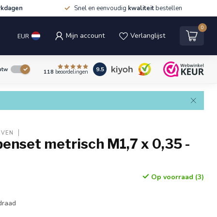
rkdagen
Snel en eenvoudig
kwaliteit
bestellen
0
Mijn account
Verlanglijst
EUR
9.5
 btw
118
beoordelingen
EVEN
enset metrisch M1,7 x 0,35 -
Op voorraad (3)
draad