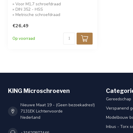
» Voor M1,7 schroefdraad
» DIN 352 - HSS
» Metrische schroefdraad
€26,49
Op voorraad
KING Microschroeven
Categori
Gereedschap
Nieuwe Maat 19 - (Geen bezoekadres!)
Verspanend g
7131EK Lichtenvoorde
Nederland
Modelbouw bou
Inbus - Torx 
+31620977446