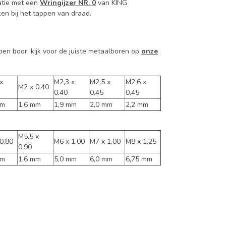
atie met een
Wringijzer NR. 0
van KING
ken bij het tappen van draad.
n boor, kijk voor de juiste metaalboren op
onze
x
M2,3 x
M2,5 x
M2,6 x
M2 x 0,40
0,40
0,45
0,45
mm
1,6 mm
1,9 mm
2,0 mm
2,2 mm
M5,5 x
0,80
M6 x 1,00
M7 x 1,00
M8 x 1,25
0,90
mm
1,6 mm
5,0 mm
6,0 mm
6,75 mm