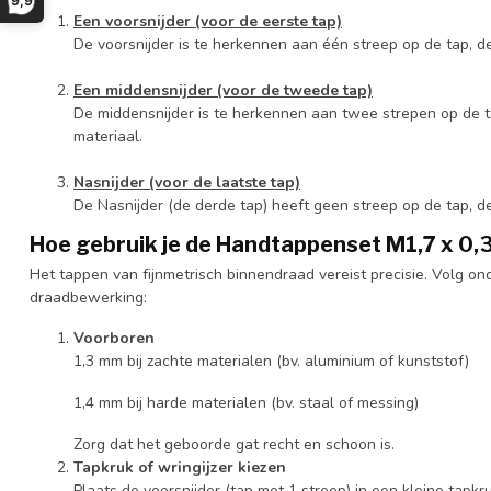
9,9
Een voorsnijder (voor de eerste tap)
De voorsnijder is te herkennen aan één streep op de tap, de
Een middensnijder (voor de tweede tap)
De middensnijder is te herkennen aan twee strepen op de ta
materiaal.
Nasnijder (voor de laatste tap)
De Nasnijder (de derde tap) heeft geen streep op de tap, de
Hoe gebruik je de Handtappenset M1,7 x 0,3
Het tappen van fijnmetrisch binnendraad vereist precisie. Volg o
draadbewerking:
Voorboren
1,3 mm bij zachte materialen (bv. aluminium of kunststof)
1,4 mm bij harde materialen (bv. staal of messing)
Zorg dat het geboorde gat recht en schoon is.
Tapkruk of wringijzer kiezen
Plaats de voorsnijder (tap met 1 streep) in een kleine tapkru