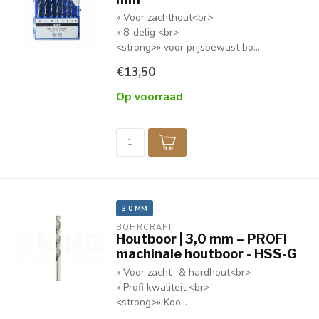
» Voor zachthout<br>
» 8-delig <br>
<strong>» voor prijsbewust bo...
€13,50
Op voorraad
3,0 MM
BOHRCRAFT
Houtboor | 3,0 mm – PROFI
machinale houtboor - HSS-G
» Voor zacht- & hardhout<br>
» Profi kwaliteit <br>
<strong>» Koo...