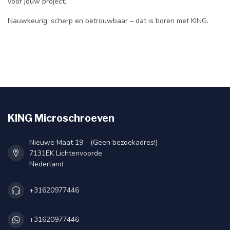
voor jouw project.
Nauwkeurig, scherp en betrouwbaar – dat is boren met KING.
KING Microschroeven
Nieuwe Maat 19 - (Geen bezoekadres!)
7131EK Lichtenvoorde
Nederland
+31620977446
+31620977446