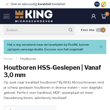
Snel en eenvoudig
kwaliteit
bestellen
9.5
0
MENU
€
Incl. btw
Het is erg vervelend maar de levertijden bij PostNL kunnen
oplopen vanwege drukte. Excuses voor het ongemak!
Home
/
Houtboren
Houtboren HSS-Geslepen | Vanaf
3,0 mm
Op zoek naar kwaliteit houtboren? Bij KING Microschroeven vind
je scherp geslepen houtboren in diverse maten – voor dagelijks
gebruik. Perfect voor hardhout, MDF, spaanplaat en meer.
Nauwkeurig boren, splintervrij resultaat!