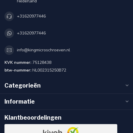
Nederland
+31620977446
+31620977446
info@kingmicroschroeven.nl
KVK nummer:
75128438
btw-nummer:
NL002315250B72
Categorieën
Informatie
Klantbeoordelingen