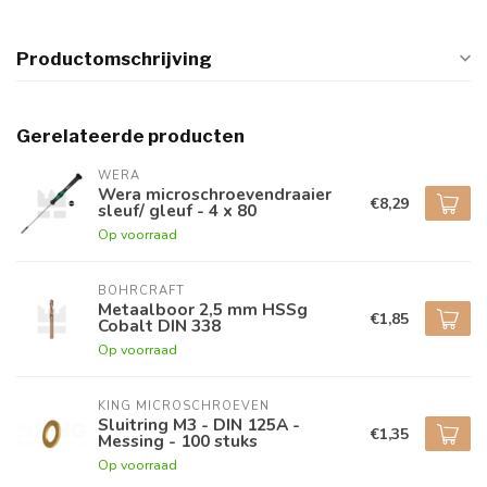
Productomschrijving
Gerelateerde producten
WERA
Wera microschroevendraaier
€8,29
sleuf/ gleuf - 4 x 80
Op voorraad
BOHRCRAFT
Metaalboor 2,5 mm HSSg
€1,85
Cobalt DIN 338
Op voorraad
KING MICROSCHROEVEN
Sluitring M3 - DIN 125A -
€1,35
Messing - 100 stuks
Op voorraad