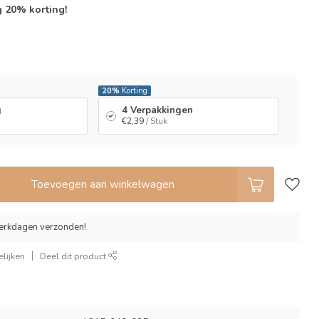
g 20% korting!
l
20%
Korting
g
4 Verpakkingen
€2,39
/ Stuk
Toevoegen aan winkelwagen
erkdagen verzonden!
lijken
Deel dit product