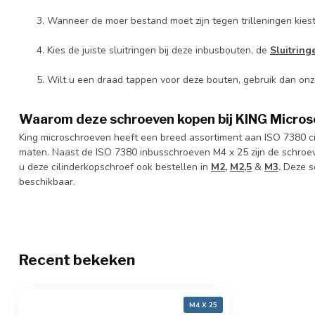
Wanneer de moer bestand moet zijn tegen trilleningen kies
Kies de juiste sluitringen bij deze inbusbouten, de
Sluitrin
Wilt u een draad tappen voor deze bouten, gebruik dan on
Waarom deze schroeven kopen bij KING Micro
King microschroeven heeft een breed assortiment aan ISO 7380 ci
maten. Naast de ISO 7380 inbusschroeven M4 x 25 zijn de schroe
u deze cilinderkopschroef ook bestellen in
M2,
M2,5
&
M3
.
Deze sc
beschikbaar.
Recent bekeken
M4 X 25