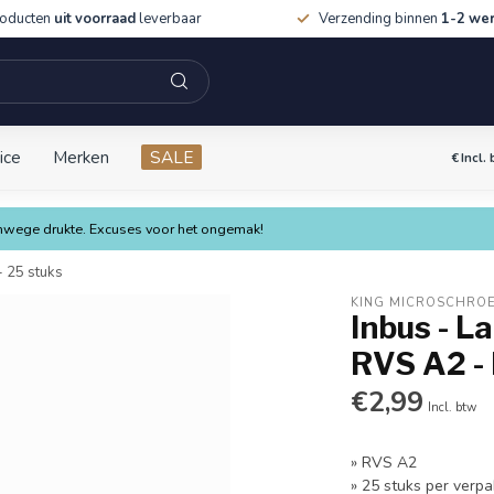
roducten
uit voorraad
leverbaar
Verzending binnen
1-2 we
ice
Merken
SALE
€
Incl.
vanwege drukte. Excuses voor het ongemak!
- 25 stuks
KING MICROSCHRO
Inbus - L
RVS A2 - 
€2,99
Incl. btw
» RVS A2
» 25 stuks per verpa