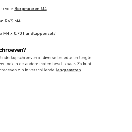
t u voor
Borgmoeren M4
gen RVS M4
ze
M4 x 0,70 handtappensets!
schroeven?
linderkopschroeven in diverse breedte en lengte
ven ook in de andere maten beschikbaar. Zo kunt
hroeven zijn in verschillende
lengtematen