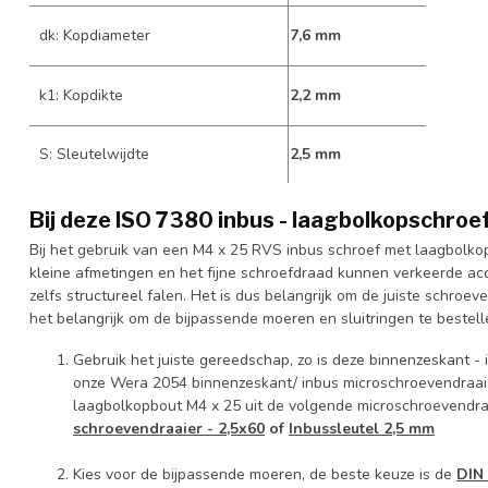
dk: Kopdiameter
7,6 mm
k1: Kopdikte
2,2 mm
S: Sleutelwijdte
2,5 mm
Bij deze ISO 7380 inbus - laagbolkopschroef
Bij het gebruik van een M4 x 25 RVS inbus schroef met laagbolk
kleine afmetingen en het fijne schroefdraad kunnen verkeerde acc
zelfs structureel falen. Het is dus belangrijk om de juiste schroev
het belangrijk om de bijpassende moeren en sluitringen te bestell
Gebruik het juiste gereedschap, zo is deze binnenzeskant -
onze Wera 2054 binnenzeskant/ inbus microschroevendraaier
laagbolkopbout M4 x 25 uit de volgende microschroevendra
schroevendraaier - 2,5x60
of
Inbussleutel 2,5 mm
Kies voor de bijpassende moeren, de beste keuze is de
DIN