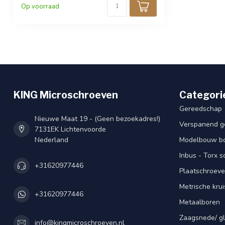
Op voorraad
KING Microschroeven
Categori
Gereedschap
Nieuwe Maat 19 - (Geen bezoekadres!)
Verspanend g
7131EK Lichtenvoorde
Nederland
Modelbouw bou
Inbus - Torx 
+31620977446
Plaatschroeve
Metrische kru
+31620977446
Metaalboren
Zaagsnede/ gl
info@kingmicroschroeven.nl