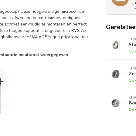
aagbolkop? Deze hoogwaardige microschroef
 mooie afwerking en corrosiebestendigheid
ze schroef eenvoudig te monteren en perfect
Gerelatee
 Deze laagbolkopbout is uitgevoerd in RVS A2
gbolkopschroef M4 x 25 is qua prijs/ kwaliteit
KI
Slu
Op 
erstaande maattabel weergegeven:
KI
Zes
Op 
KI
Bor
Op 