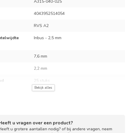
A315-040-025
4043952514054
RVS A2
utelwijdte
Inbus - 2,5 mm
7,6 mm
2,2 mm
ud
25 stuks
Bekijk alles
Heeft u vragen over een product?
Heeft u grotere aantallen nodig? of bij andere vragen, neem