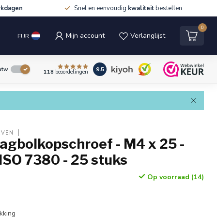
rkdagen
Snel en eenvoudig
kwaliteit
bestellen
0
Mijn account
Verlanglijst
EUR
9.5
 btw
118
beoordelingen
EVEN
aagbolkopschroef - M4 x 25 -
ISO 7380 - 25 stuks
Op voorraad (14)
kking