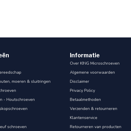
eën
Informatie
Over KING Microschroeven
ereedschap
Algemene voorwaarden
ten, moeren & sluitringen
Disclaimer
schroeven
Privacy Policy
n - Houtschroeven
Betaalmethoden
iskopschroeven
Verzenden & retourneren
Klantenservice
euf schroeven
Retourneren van producten