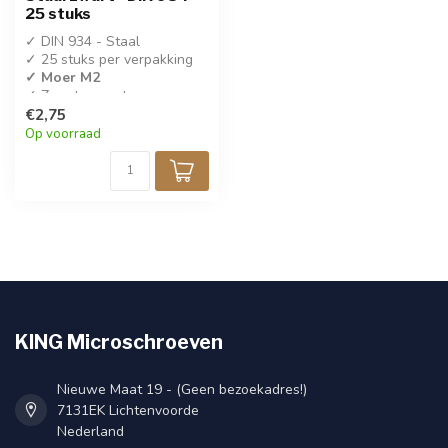
25 stuks
✓ DIN 934 - Staal
✓ 25 stuks per verpakking
✓ Moer M2
✓ Zwart gecoat
€2,75
Op voorraad
KING Microschroeven
Nieuwe Maat 19 - (Geen bezoekadres!)
7131EK Lichtenvoorde
Nederland