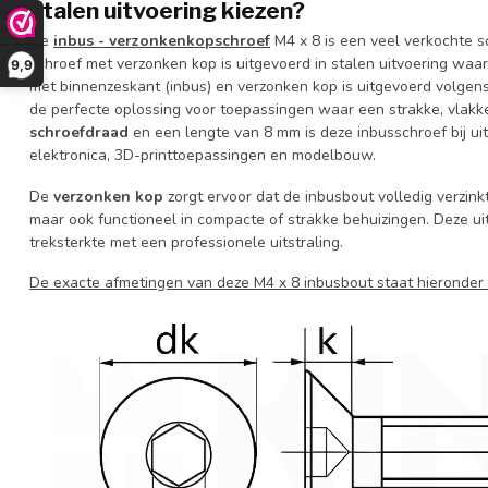
stalen uitvoering kiezen?
De
inbus - verzonkenkopschroef
M4 x 8 is een veel verkochte s
schroef met verzonken kop is uitgevoerd in stalen uitvoering waa
9,9
met binnenzeskant (inbus) en verzonken kop is uitgevoerd volge
de perfecte oplossing voor toepassingen waar een strakke, vlak
schroefdraad
en een lengte van 8 mm is deze inbusschroef bij uit
elektronica, 3D-printtoepassingen en modelbouw.
De
verzonken kop
zorgt ervoor dat de inbusbout volledig verzinkt 
maar ook functioneel in compacte of strakke behuizingen. Deze ui
treksterkte met een professionele uitstraling.
De exacte afmetingen van deze M4 x 8 inbusbout staat hieronde