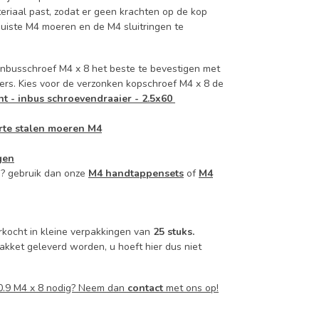
teriaal past, zodat er geen krachten op de kop
juiste M4 moeren en de M4 sluitringen te
 inbusschroef M4 x 8 het beste te bevestigen met
rs. Kies voor de verzonken kopschroef M4 x 8 de
 - inbus schroevendraaier - 2.5x60
rte stalen moeren M4
gen
n? gebruik dan onze
M4 handtappensets
of
M4
rkocht in kleine verpakkingen van
25 stuks.
akket geleverd worden, u hoeft hier dus niet
10.9 M4 x 8 nodig? Neem dan
contact
met ons op!