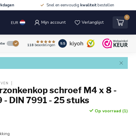
rkdagen
Snel en eenvoudig
kwaliteit
bestellen
0
Mijn account
Verlanglijst
EUR
9.5
 btw
118
beoordelingen
EVEN
erzonkenkop schroef M4 x 8 -
9 - DIN 7991 - 25 stuks
Op voorraad (1)
kking