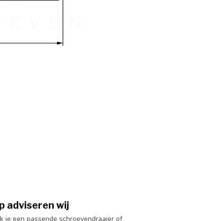
p adviseren wij
k je een passende schroevendraaier of