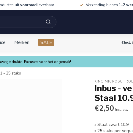
roducten
uit voorraad
leverbaar
Verzending binnen
1-2 we
ice
Merken
SALE
€
Incl.
vanwege drukte. Excuses voor het ongemak!
1 - 25 stuks
KING MICROSCHRO
Inbus - v
Staal 10.
€2,50
Incl. btw
» Staal zwart 10.9
» 25 stuks per verpa