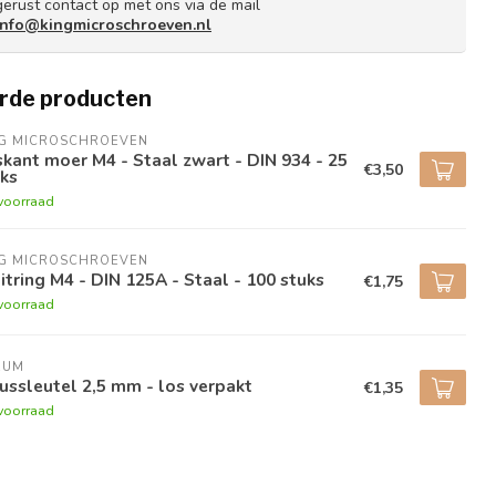
gerust contact op met ons via de mail
info@kingmicroschroeven.nl
rde producten
NG MICROSCHROEVEN
kant moer M4 - Staal zwart - DIN 934 - 25
€3,50
ks
voorraad
NG MICROSCHROEVEN
itring M4 - DIN 125A - Staal - 100 stuks
€1,75
voorraad
RUM
ussleutel 2,5 mm - los verpakt
€1,35
voorraad