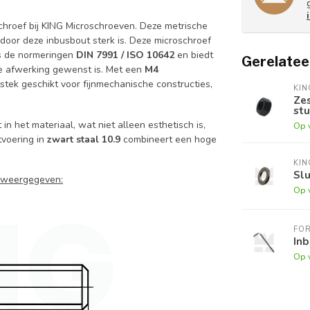
chroef bij KING Microschroeven. Deze metrische
rdoor deze inbusbout sterk is. Deze microschroef
ns de normeringen
DIN 7991 / ISO 10642
en biedt
Gerelatee
ke afwerking gewenst is. Met een
M4
stek geschikt voor fijnmechanische constructies,
KI
Zes
stu
in het materiaal, wat niet alleen esthetisch is,
Op 
tvoering in
zwart staal 10.9
combineert een hoge
KI
Slu
r weergegeven:
Op 
FO
Inb
Op 