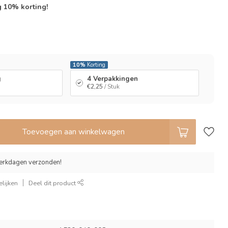
g 10% korting!
l
10%
Korting
g
4 Verpakkingen
€2,25
/ Stuk
Toevoegen aan winkelwagen
erkdagen verzonden!
lijken
Deel dit product