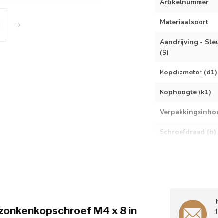
Artikelnummer
Materiaalsoort
Aandrijving - Sle
(S)
Kopdiameter (d1)
Kophoogte (k1)
Verpakkingsinho
Schroefdraad (b)
rzonkenkopschroef M4 x 8 in