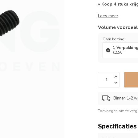
» Koop 4 stuks krij
Lees meer
.
Volume voordee
Geen korting
1 Verpakkin
€2,50
Binnen 1-2 w
Toevoegen om te verge
Specificaties