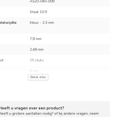
A520-040-008
Staal 10.9
utelwijdte
Inbus - 2,5 mm
7,8 mm
2,48 mm
ud
25 stuks
8 mm
Bekijk alles
Heeft u vragen over een product?
Heeft u grotere aantallen nodig? of bij andere vragen, neem